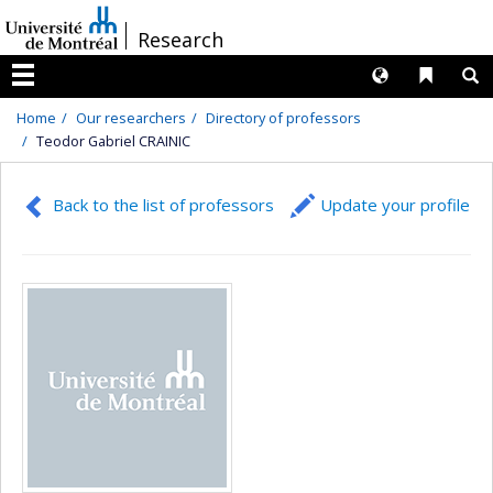
Passer
/
Research
au
contenu
Langues
Liens 
R
Menu
Home
Our researchers
Directory of professors
Teodor Gabriel CRAINIC
Back to the list of professors
Update your profile