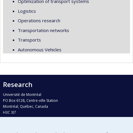
Optimization of transport systems
Logistics
Operations research
Transportation networks
Transports
Autonomous Vehicles
Research
Université de Montréal
PO Box 6128, Centre-ville Station
Montréal, Québec, Canada
H3C 3J7
Phone : 514 343-6111, #38492
E-mail :
recherche@umontreal.ca