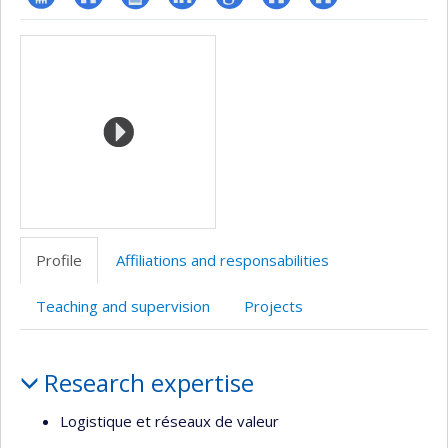
Page
Site
CV
LinkedIn
Google
Autre
Autre
Media
professionnelle
web
Scholar
site
site
(faculté,département,école)
de
web
web
l’unité
de
recherche
Profile
Affiliations and responsabilities
Teaching and supervision
Projects
Profile
Research expertise
Logistique et réseaux de valeur