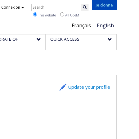
Rechercher
Je donne
Connexion
Search
This website
All UdeM
Choix
Français
English
de
ORATE OF
QUICK ACCESS
la
langue
Update your profile