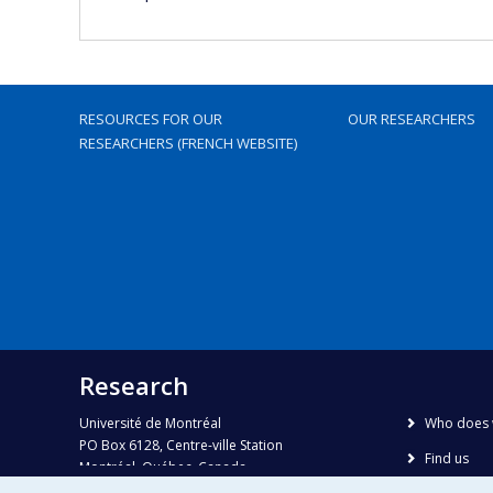
RESOURCES FOR OUR
OUR RESEARCHERS
RESEARCHERS (FRENCH WEBSITE)
Research
Université de Montréal
Who does 
PO Box 6128, Centre-ville Station
Find us
Montréal, Québec, Canada
H3C 3J7