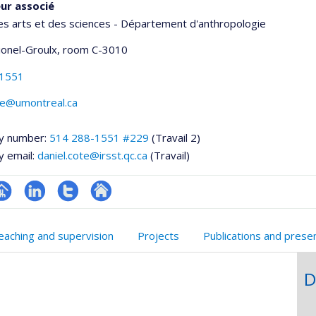
ur associé
es arts et des sciences - Département d'anthropologie
Lionel-Groulx
, room C-3010
-1551
te@umontreal.ca
y number:
514 288-1551 #229
(Travail 2)
y email:
daniel.cote@irsst.qc.ca
(Travail)
hGate
age
LinkedIn
Compte
Autre
rofessionnelle
Twitter
site
eaching and supervision
Projects
Publications and prese
faculté,département,école)
web
D