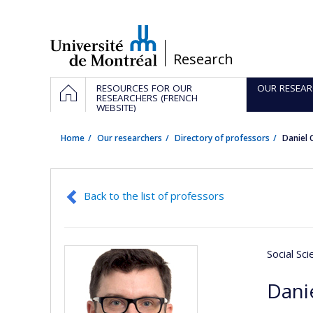
Passer
au
contenu
/
Research
Navigation
HOME
RESOURCES FOR OUR
OUR RESEAR
principale
RESEARCHERS (FRENCH
WEBSITE)
Home
Our researchers
Directory of professors
Daniel
Back to the list of professors
Social Sc
Dani