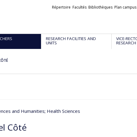
Liens
Répertoire
Facultés
Bibliothèques
Plan campus
externes
CHERS
RESEARCH FACILITIES AND
VICE-RECT
UNITS
RESEARCH
 CÔTÉ
iences and Humanities
; Health Sciences
el Côté