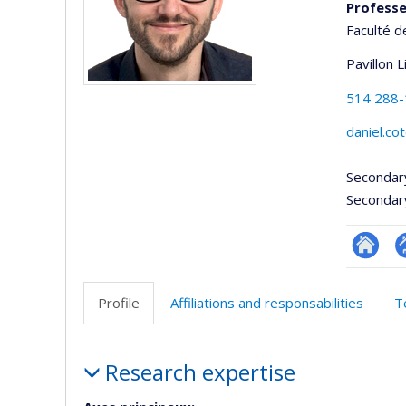
Professe
Faculté d
Pavillon 
514 288
daniel.co
Secondar
Secondar
Researc
P
p
Profile
Affiliations and responsabilities
T
(
Profile
Research expertise