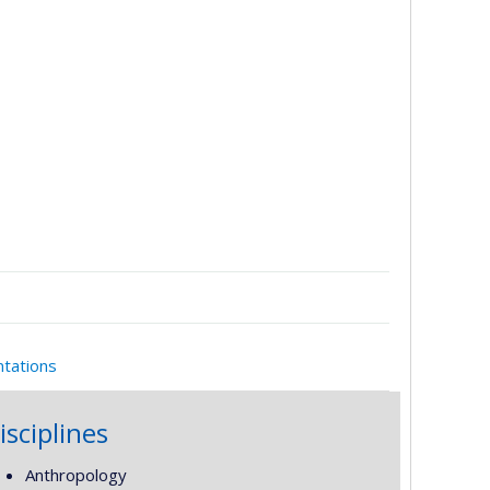
ntations
isciplines
Anthropology