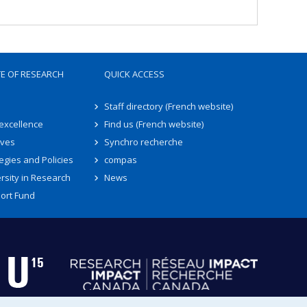
TE OF RESEARCH
QUICK ACCESS
Staff directory (French website)
 excellence
Find us (French website)
ives
Synchro recherche
egies and Policies
compas
rsity in Research
News
ort Fund