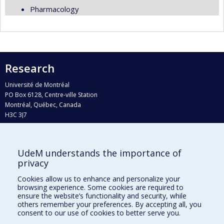
Pharmacology
Research
Université de Montréal
PO Box 6128, Centre-ville Station
Montréal, Québec, Canada
H3C 3J7
Phone : 514 343-6111, #38492
E-mail :
recherche@umontreal.ca
UdeM understands the importance of
Who does what?
privacy
Find us
Cookies allow us to enhance and personalize your
browsing experience. Some cookies are required to
Site map
ensure the website’s functionality and security, while
others remember your preferences. By accepting all, you
Accessibility
consent to our use of cookies to better serve you.