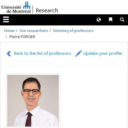
Passer
/
Research
au
contenu
Langues
Liens 
R
Menu
Home
Our researchers
Directory of professors
Pierre FORCIER
Back to the list of professors
Update your profile