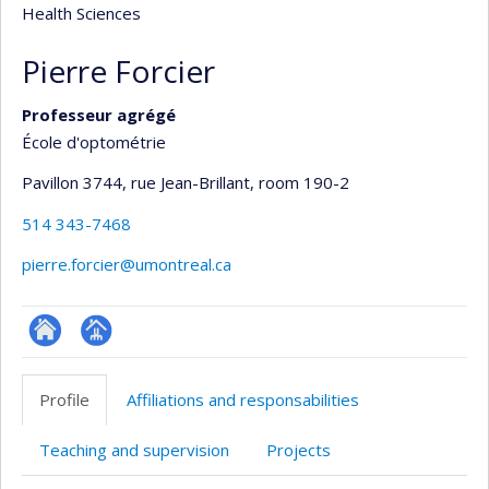
Health Sciences
Pierre Forcier
Professeur agrégé
École d'optométrie
Pavillon 3744, rue Jean-Brillant
, room 190-2
514 343-7468
pierre.forcier@umontreal.ca
ResearchGate
Page
professionnelle
Profile
Affiliations and responsabilities
(faculté,département,école)
Teaching and supervision
Projects