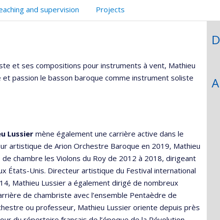
eaching and supervision
Projects
D
ste et ses compositions pour instruments à vent, Mathieu
me et passion le basson baroque comme instrument soliste
A
u Lussier
mène également une carrière active dans le
r artistique de Arion Orchestre Baroque en 2019, Mathieu
e de chambre les Violons du Roy de 2012 à 2018, dirigeant
 États-Unis. Directeur artistique du Festival international
4, Mathieu Lussier a également dirigé de nombreux
 carrière de chambriste avec l’ensemble Pentaèdre de
chestre ou professeur, Mathieu Lussier oriente depuis près
our du répertoire français de l’époque de la Révolution