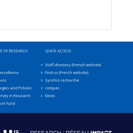
TE OF RESEARCH
QUICK ACCESS
Staff directory (French website)
 excellence
Find us (French website)
ives
Synchro recherche
egies and Policies
compas
rsity in Research
News
ort Fund