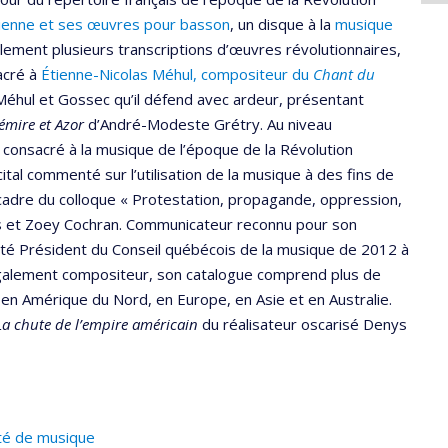
ienne et ses œuvres pour basson
, un disque à la
musique
alement plusieurs transcriptions d’œuvres révolutionnaires,
acré à
Étienne-Nicolas Méhul, compositeur du
Chant du
, Méhul et Gossec qu’il défend avec ardeur, présentant
émire et Azor
d’André-Modeste Grétry. Au niveau
re consacré à la musique de l’époque de la Révolution
cital commenté sur l’utilisation de la musique à des fins de
 cadre du colloque « Protestation, propagande, oppression,
is et Zoey Cochran. Communicateur reconnu pour son
été Président du Conseil québécois de la musique de 2012 à
alement compositeur, son catalogue comprend plus de
en Amérique du Nord, en Europe, en Asie et en Australie.
La chute de l’empire américain
du réalisateur oscarisé Denys
té de musique