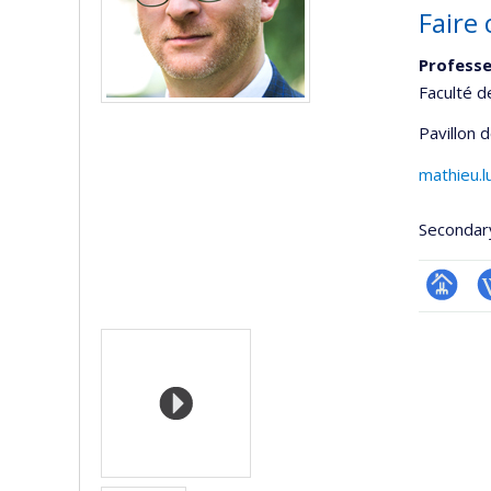
Faire
Professe
Faculté 
Pavillon 
mathieu.l
Secondar
Page
W
Media
professi
(faculté