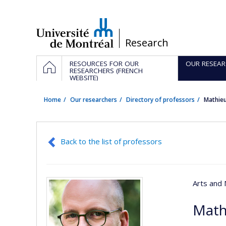
Passer
au
contenu
/
Research
Navigation
HOME
RESOURCES FOR OUR
OUR RESEAR
principale
RESEARCHERS (FRENCH
WEBSITE)
Home
Our researchers
Directory of professors
Mathieu
Back to the list of professors
Arts and 
Math