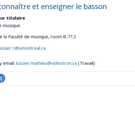
 connaître et enseigner le basson
ur titulaire
de musique
de la Faculté de musique
, room B-712
ussier.1@umontreal.ca
y email:
lussier.mathieu@videotron.ca
(Travail)
iki
onnelle
,département,école)