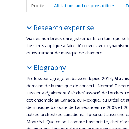
Profile
Affiliations and responsabilities
T
Profile
Research expertise
Via ses nombreux enregistrements en tant que soli
Lussier s'applique à faire découvrir avec dynamis
et instrument de musique de chambre.
Biography
Professeur agrégé en basson depuis 2014,
Mathie
domaine de la musique de concert. Nommé Directeu
Lussier a également été chef associé de l’orchestr
cet ensemble au Canada, au Mexique, au Brésil et aux
de musique baroque de Lamèque entre 2008 et 201
autres orchestres canadiens. Il poursuit aussi une
Montréal. Que ce soit comme bassoniste, chef d’or
de vingt ans l’essentiel de ses projets musicaux aut