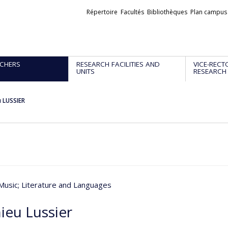
Liens
Répertoire
Facultés
Bibliothèques
Plan campus
externes
CHERS
RESEARCH FACILITIES AND
VICE-RECT
UNITS
RESEARCH
 LUSSIER
Music
; Literature and Languages
ieu Lussier