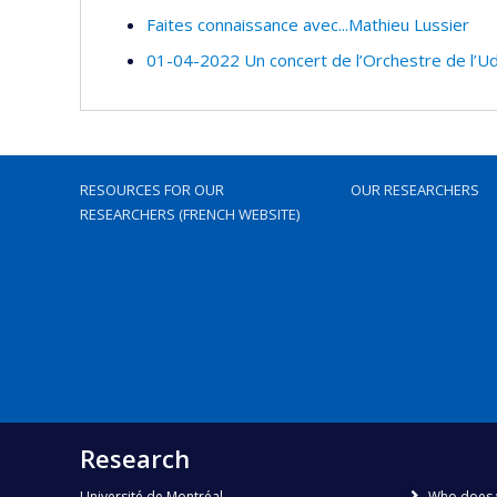
Faites connaissance avec...Mathieu Lussier
01-04-2022 Un concert de l’Orchestre de l’U
RESOURCES FOR OUR
OUR RESEARCHERS
RESEARCHERS (FRENCH WEBSITE)
Research
Université de Montréal
Who does 