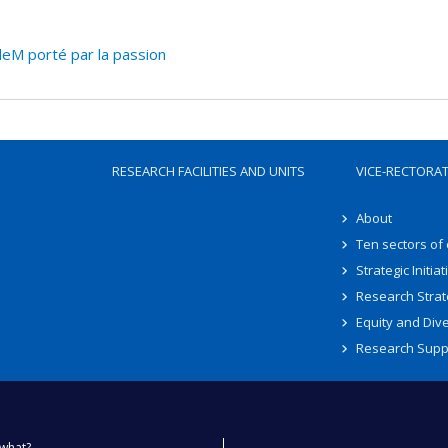
deM porté par la passion
RESEARCH FACILITIES AND UNITS
VICE-RECTORA
About
Ten sectors of
Strategic Initiat
Research Strat
Equity and Dive
Research Supp
what?