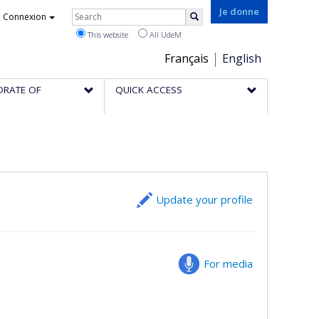
Rechercher
Je donne
Connexion
Search
This website
All UdeM
Choix
Français
English
de
ORATE OF
QUICK ACCESS
la
langue
Update your profile
For media