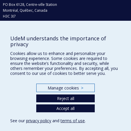
PO Box 6128, Centre-ville Station
Montréal, Québec, Canada
H3C 3J7
Phone : 514 343-6111, #38492
E-mail :
recherche@umontreal.ca
UdeM understands the importance of
privacy
Who does what?
Find us
Cookies allow us to enhance and personalize your
browsing experience. Some cookies are required to
Site map
ensure the website’s functionality and security, while
others remember your preferences. By accepting all, you
Accessibility
consent to our use of cookies to better serve you.
Manage cookies
>
Reject all
Accept all
See our
privacy policy
and
terms of use
.
Privacy