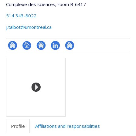
Complexe des sciences
, room B-6417
514 343-8022
j.talbot@umontreal.ca
ResearchGate
Page
Site
LinkedIn
Autre
Media
professionnelle
web
site
(faculté,département,école)
de
web
l’unité
de
recherche
Profile
Affiliations and responsabilities