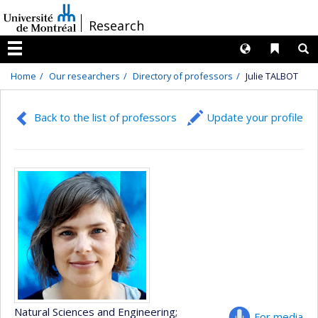
Passer
/
Research
au
contenu
Langues
Liens 
R
Menu
Home
Our researchers
Directory of professors
Julie TALBOT
Back to the list of professors
Update your profile
Natural Sciences and Engineering
;
For media