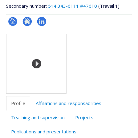
Secondary number:
514 343-6111 #47610
(Travail 1)
Page
Site
LinkedIn
Media
professionnelle
web
(faculté,département,école)
de
l’unité
de
recherche
Profile
Affiliations and responsabilities
Teaching and supervision
Projects
Publications and presentations