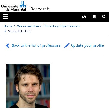
Passer
/
Research
au
contenu
Langues
Liens 
R
Menu
Home
Our researchers
Directory of professors
Simon THIBAULT
Back to the list of professors
Update your profile