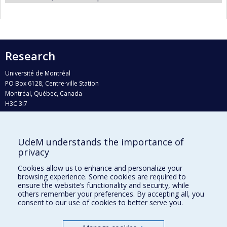
Research
Université de Montréal
PO Box 6128, Centre-ville Station
Montréal, Québec, Canada
H3C 3J7
Phone : 514 343-6111, #38492
E-mail :
recherche@umontreal.ca
UdeM understands the importance of
privacy
Who does what?
Find us
Cookies allow us to enhance and personalize your
browsing experience. Some cookies are required to
Site map
ensure the website’s functionality and security, while
others remember your preferences. By accepting all, you
Accessibility
consent to our use of cookies to better serve you.