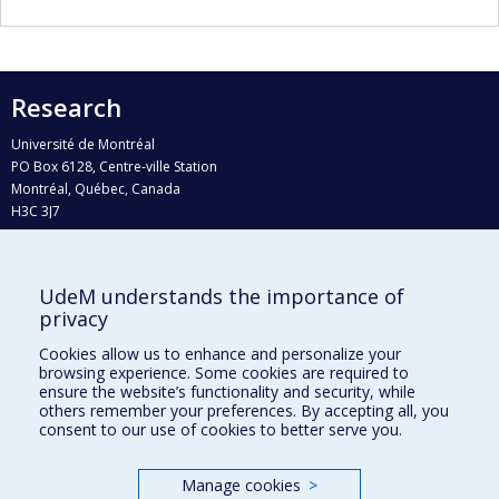
Research
Université de Montréal
PO Box 6128, Centre-ville Station
Montréal, Québec, Canada
H3C 3J7
Phone : 514 343-6111, #38492
E-mail :
recherche@umontreal.ca
UdeM understands the importance of
Who does what?
privacy
Find us
Cookies allow us to enhance and personalize your
browsing experience. Some cookies are required to
Site map
ensure the website’s functionality and security, while
others remember your preferences. By accepting all, you
Accessibility
consent to our use of cookies to better serve you.
Manage cookies
>