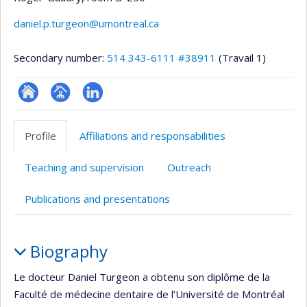
daniel.p.turgeon@umontreal.ca
Secondary number:
514 343-6111 #38911
(Travail 1)
ResearchGate
Page
LinkedIn
professionnelle
Profile
Affiliations and responsabilities
(faculté,département,école)
Teaching and supervision
Outreach
Publications and presentations
Profile
Biography
Le docteur Daniel Turgeon a obtenu son diplôme de la
Faculté de médecine dentaire de l’Université de Montréal