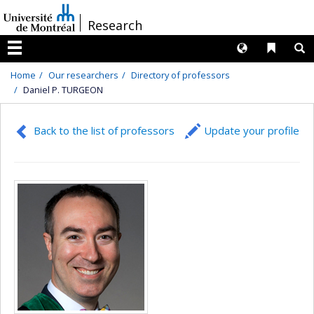
Passer
/
Research
au
contenu
Langues
Liens 
R
Menu
Home
Our researchers
Directory of professors
Daniel P. TURGEON
Back to the list of professors
Update your profile