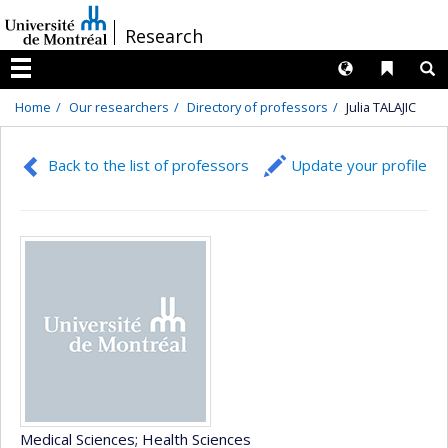
Passer
/
Research
au
contenu
Langues
Liens 
R
Menu
Home
Our researchers
Directory of professors
Julia TALAJIC
Back to the list of professors
Update your profile
Medical Sciences
; Health Sciences