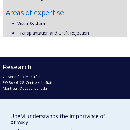
Areas of expertise
Visual System
Transplantation and Graft Rejection
Research
Université de Montréal
PO Box 6128, Centre-ville Station
Montréal, Québec, Canada
H3C 3J7
Phone : 514 343-6111, #38492
E-mail :
recherche@umontreal.ca
UdeM understands the importance of
privacy
Who does what?