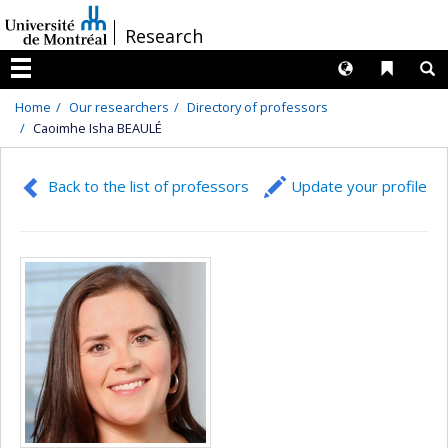
Passer
/
Research
au
contenu
Langues
Liens 
R
Menu
Home
Our researchers
Directory of professors
Caoimhe Isha BEAULÉ
Back to the list of professors
Update your profile