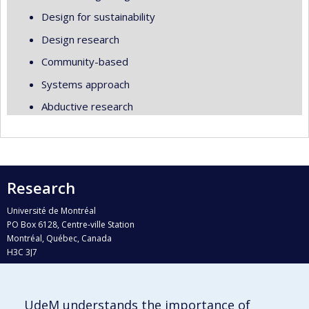
Design for sustainability
Design research
Community-based
Systems approach
Abductive research
Research
Université de Montréal
PO Box 6128, Centre-ville Station
Montréal, Québec, Canada
H3C 3J7
Phone : 514 343-6111, #38492
E-mail :
recherche@umontreal.ca
UdeM understands the importance of