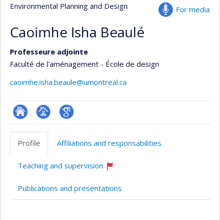
Environmental Planning and Design
For media
Caoimhe Isha Beaulé
Professeure adjointe
Faculté de l'aménagement - École de design
caoimhe.isha.beaule@umontreal.ca
ResearchGate
Page
Google
professionnelle
Scholar
Profile
Affiliations and responsabilities
(faculté,département,école)
Teaching and supervision
Currently
recruiting
Publications and presentations
Profile