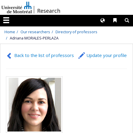
Passer
/
Research
au
contenu
Langues
Liens 
R
Menu
Home
Our researchers
Directory of professors
Adriana MORALES-PERLAZA
Back to the list of professors
Update your profile