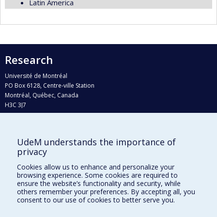
Latin America
Research
Université de Montréal
PO Box 6128, Centre-ville Station
Montréal, Québec, Canada
H3C 3J7
Phone : 514 343-6111, #38492
E-mail :
recherche@umontreal.ca
UdeM understands the importance of
Who does what?
privacy
Find us
Cookies allow us to enhance and personalize your
browsing experience. Some cookies are required to
Site map
ensure the website’s functionality and security, while
others remember your preferences. By accepting all, you
Accessibility
consent to our use of cookies to better serve you.