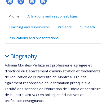
ResearchGate
Page
Site
Autre
professionnelle
web
site
Profile
Affiliations and responsabilities
(faculté,département,école)
de
web
l’unité
Teaching and supervision
Projects
Outreach
de
recherche
Publications and presentations
Profile
Biography
Adriana Morales-Perlaza est professeure agrégée et
directrice du Département d'administration et fondements
de l’éducation de l’Université de Montréal. Elle est
également responsable de la formation pratique à la
Faculté des sciences de l’éducation de l’UdeM et cotitulaire
de la Chaire UNESCO en politiques éducatives et
profession enseignante.