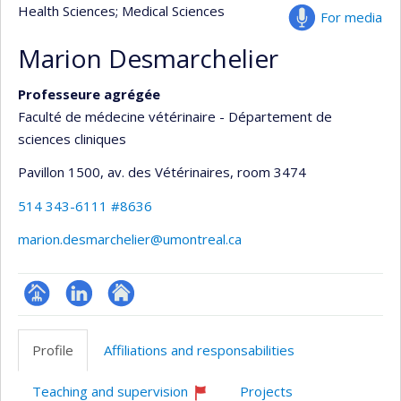
Health Sciences
; Medical Sciences
For media
Marion Desmarchelier
Professeure agrégée
Faculté de médecine vétérinaire - Département de
sciences cliniques
Pavillon 1500, av. des Vétérinaires
, room 3474
514 343-6111 #8636
marion.desmarchelier@umontreal.ca
Page
LinkedIn
Autre
professionnelle
site
Profile
Affiliations and responsabilities
(faculté,département,école)
web
Teaching and supervision
Projects