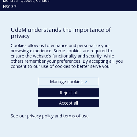
Montréal, Québec, Canada
H3C 3J7
Phone : 514 343-6111, #38492
E-mail :
recherche@umontreal.ca
UdeM understands the importance of
Who does what?
privacy
Find us
Cookies allow us to enhance and personalize your
browsing experience. Some cookies are required to
Site map
ensure the website’s functionality and security, while
others remember your preferences. By accepting all, you
Accessibility
consent to our use of cookies to better serve you.
Manage cookies
>
Reject all
Accept all
See our
privacy policy
and
terms of use
.
Privacy
Terms of use