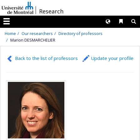
Passer
/
Research
au
contenu
Langues
Liens 
R
Menu
Home
Our researchers
Directory of professors
Marion DESMARCHELIER
Back to the list of professors
Update your profile