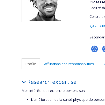
Profess
Faculté d
Centre d
aj.romai
Secondar
Page
P
professi
p
Profile
Affiliations and responsabilities
T
(faculté
(
Profile
Research expertise
Mes intérêts de recherche portent sur:
L'amélioration de la santé physique de perso