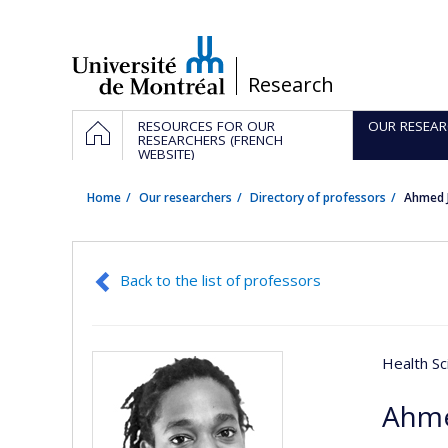
Passer
au
contenu
/
Research
Navigation
HOME
RESOURCES FOR OUR
OUR RESEAR
principale
RESEARCHERS (FRENCH
WEBSITE)
Home
Our researchers
Directory of professors
Ahmed 
Back to the list of professors
Health Sc
Ahme