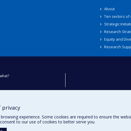
About
Ten sectors of
Strategic Initiat
Research Strat
Equity and Dive
Research Supp
what?
ty
 privacy
browsing experience. Some cookies are required to ensure the website’
consent to our use of cookies to better serve you.