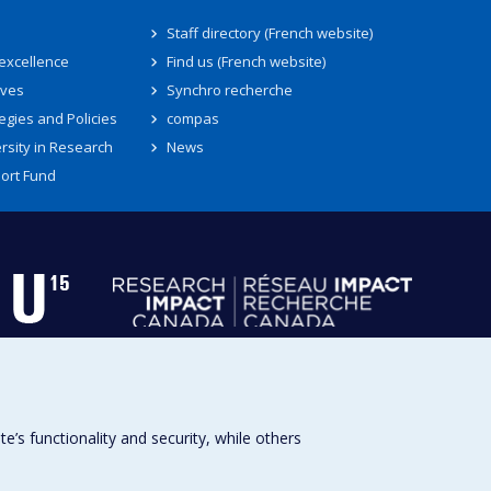
Staff directory (French website)
 excellence
Find us (French website)
ives
Synchro recherche
egies and Policies
compas
rsity in Research
News
ort Fund
s functionality and security, while others