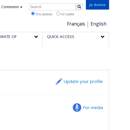
Rechercher
Je donne
Connexion
Search
This website
All UdeM
Choix
Français
English
de
ORATE OF
QUICK ACCESS
la
langue
Update your profile
For media