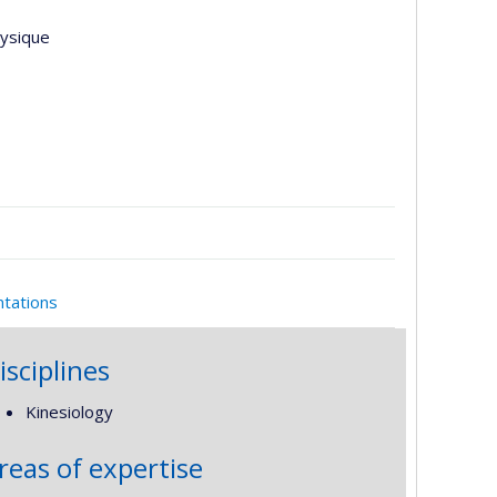
hysique
ntations
isciplines
Kinesiology
reas of expertise