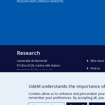
RESEARCHERS (FRENCH WEBSITE)
Research
Université de Montréal
Who does 
PO Box 6128, Centre-ville Station
Find us
Montréal, Québec, Canada
H3C 3J7
Site map
Accessibili
Phone : 514 343-6111, #38492
UdeM understands the importance of
E-mail :
recherche@umontreal.ca
Cookies allow us to enhance and personalize your 
remember your preferences. By accepting all, you 