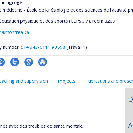
eur agrégé
e médecine - École de kinésiologie et des sciences de l'activité p
'éducation physique et des sports (CEPSUM)
, room 8209
n@umontreal.ca
y number:
514 343-6111 #3898
(Travail 1)
age
Compte
Google
Autre
onnelle
rofessionnelle
Twitter
Scholar
site
eaching and supervision
Projects
Publications and prese
,département,école)
faculté,département,école)
web
D
A
nnes avec des troubles de santé mentale