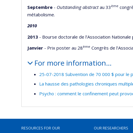
ème
Septembre
-
Outstanding abstract
au 33
congrès
métabolisme.
2010
2013
- Bourse doctorale de l’Association Nationale
ème
Janvier
- Prix poster au 28
Congrès de l’Associa
For more information…
25-07-2018 Subvention de 70 000 $ pour le p
La hausse des pathologies chroniques multipl
Psycho : comment le confinement peut provoque
RESOURCES FOR OUR
OUR RESEARCHERS