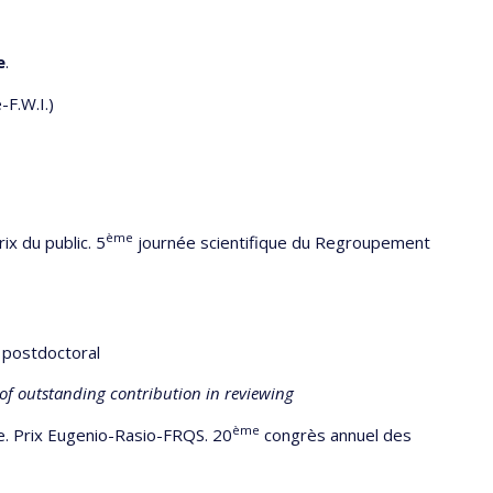
e
.
-F.W.I.)
ème
ix du public. 5
journée scientifique du Regroupement
 postdoctoral
e of outstanding contribution in reviewing
ème
le. Prix Eugenio-Rasio-FRQS. 20
congrès annuel des