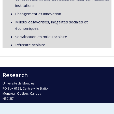
institutions
Changement et innovation
Milieux défavorisés, inégalités sociales et
économiques
Socialisation en milieu scolaire
Réussite scolaire
Research
Université de Montréal
PO Box 6128, Centre-ville Station
Montréal, Québec, Canada
H3C 3J7
Phone : 514 343-6111, #38492
E-mail :
recherche@umontreal.ca