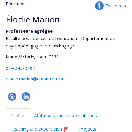
Education
For media
Élodie Marion
Professeure agrégée
Faculté des sciences de l'éducation - Département de
psychopédagogie et d'andragogie
Marie-Victorin
, room C331
514 343-6167
elodie.marion@umontreal.ca
Page
LinkedIn
professionnelle
Profile
Affiliations and responsabilities
(faculté,département,école)
Teaching and supervision
Projects