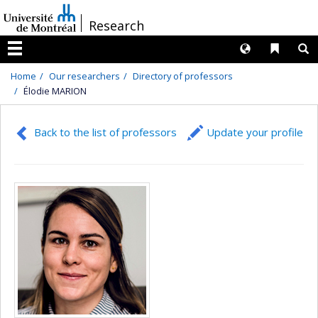
Passer
/
Research
au
contenu
Langues
Liens 
R
Menu
Home
Our researchers
Directory of professors
Élodie MARION
Back to the list of professors
Update your profile