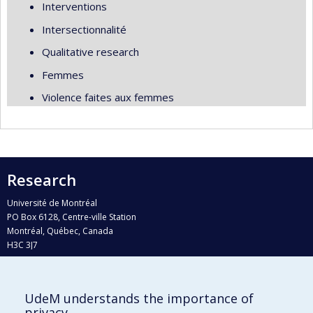
Interventions
Intersectionnalité
Qualitative research
Femmes
Violence faites aux femmes
Research
Université de Montréal
PO Box 6128, Centre-ville Station
Montréal, Québec, Canada
H3C 3J7
Phone : 514 343-6111, #38492
E-mail :
recherche@umontreal.ca
UdeM understands the importance of
Who does what?
privacy