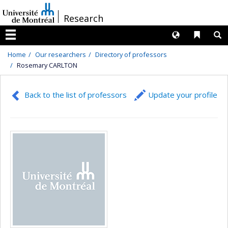
Passer
/
Research
au
contenu
Langues
Liens 
R
Menu
Home
Our researchers
Directory of professors
Rosemary CARLTON
Back to the list of professors
Update your profile