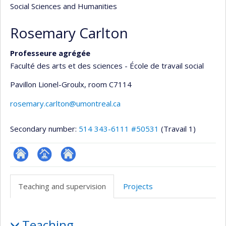
Social Sciences and Humanities
Rosemary Carlton
Professeure agrégée
Faculté des arts et des sciences - École de travail social
Pavillon Lionel-Groulx
, room C7114
rosemary.carlton@umontreal.ca
Secondary number:
514 343-6111 #50531
(Travail 1)
ResearchGate
Page
Autre
professionnelle
site
Teaching and supervision
Projects
(faculté,département,école)
web
Teaching
Teaching