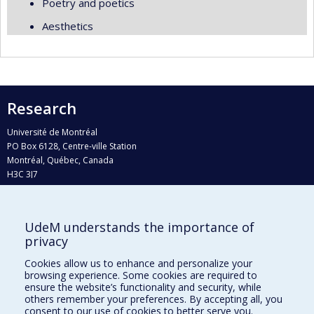
Poetry and poetics
Aesthetics
Research
Université de Montréal
PO Box 6128, Centre-ville Station
Montréal, Québec, Canada
H3C 3J7
Phone : 514 343-6111, #38492
E-mail :
recherche@umontreal.ca
UdeM understands the importance of
Who does what?
privacy
Find us
Cookies allow us to enhance and personalize your
browsing experience. Some cookies are required to
Site map
ensure the website’s functionality and security, while
others remember your preferences. By accepting all, you
Accessibility
consent to our use of cookies to better serve you.