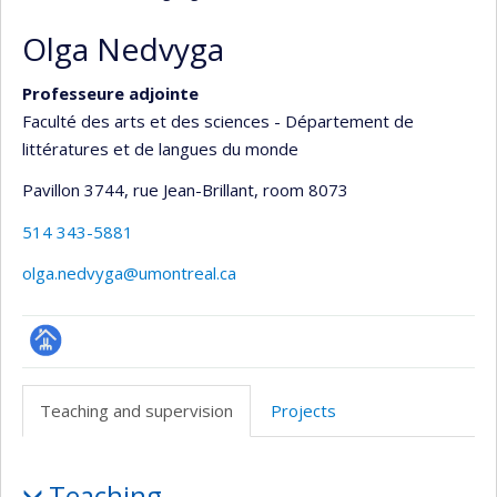
Olga Nedvyga
Professeure adjointe
Faculté des arts et des sciences - Département de
littératures et de langues du monde
Pavillon 3744, rue Jean-Brillant
, room 8073
514 343-5881
olga.nedvyga@umontreal.ca
Page
professionnelle
Teaching and supervision
Projects
(faculté,département,école)
Teaching
Teaching