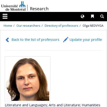
Passer
/
Research
au
contenu
Langues
Liens 
R
Menu
Home
Our researchers
Directory of professors
Olga NEDVYGA
Back to the list of professors
Update your profile
Literature and Languages
; Arts and Literature
; Humanities