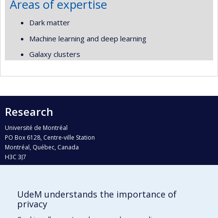
Areas of expertise
Dark matter
Machine learning and deep learning
Galaxy clusters
Research
Université de Montréal
PO Box 6128, Centre-ville Station
Montréal, Québec, Canada
H3C 3J7
Phone : 514 343-6111, #38492
E-mail :
recherche@umontreal.ca
UdeM understands the importance of
Who does what?
privacy
Find us