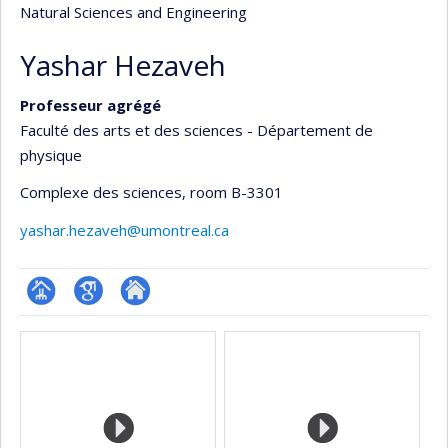
Natural Sciences and Engineering
Yashar Hezaveh
Professeur agrégé
Faculté des arts et des sciences - Département de
physique
Complexe des sciences
, room B-3301
yashar.hezaveh@umontreal.ca
Page
Google
Autre
Media
professionnelle
Scholar
site
(faculté,département,école)
web