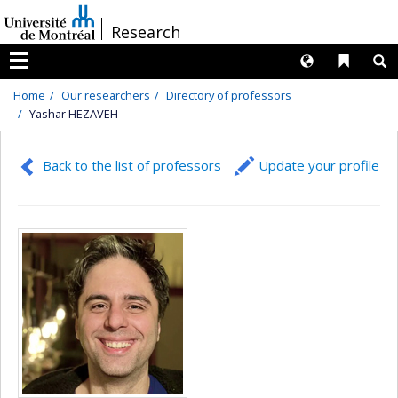
Passer
/
Research
au
contenu
Langues
Liens 
R
Menu
Home
Our researchers
Directory of professors
Yashar HEZAVEH
Back to the list of professors
Update your profile