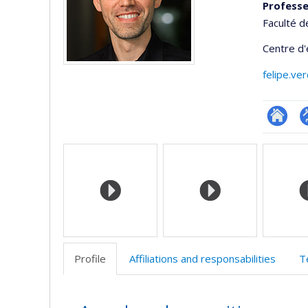
Professe
Faculté d
Centre d
felipe.ve
Researc
P
Media
p
(
Profile
Affiliations and responsabilities
T
Profile