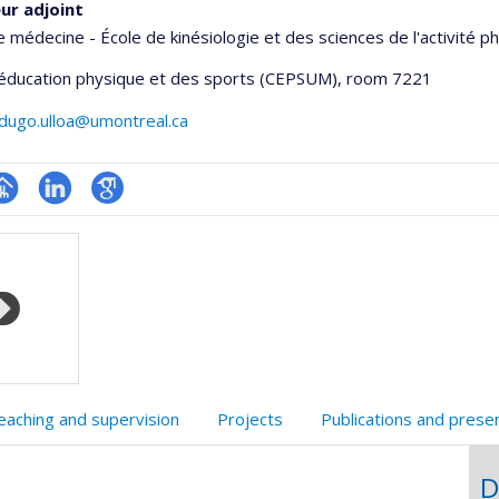
ur adjoint
e médecine - École de kinésiologie et des sciences de l'activité p
'éducation physique et des sports (CEPSUM)
, room 7221
rdugo.ulloa@umontreal.ca
hGate
age
LinkedIn
Google
rofessionnelle
Scholar
faculté,département,école)
eaching and supervision
Projects
Publications and prese
D