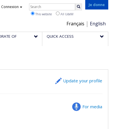
Rechercher
Je donne
Connexion
Search
This website
All UdeM
Choix
Français
English
de
ORATE OF
QUICK ACCESS
la
langue
Update your profile
For media