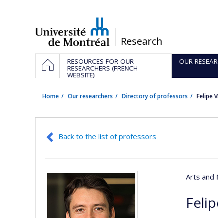
Passer
au
contenu
/
Research
Navigation
HOME
RESOURCES FOR OUR
OUR RESEAR
principale
RESEARCHERS (FRENCH
WEBSITE)
Home
Our researchers
Directory of professors
Felipe
Back to the list of professors
Arts and 
Feli