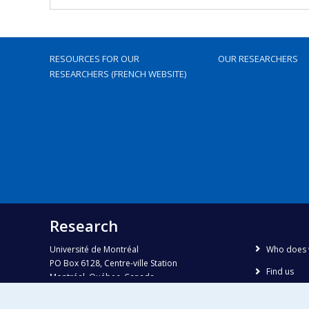
RESOURCES FOR OUR
OUR RESEARCHERS
RESEARCHERS (FRENCH WEBSITE)
Research
Université de Montréal
Who does 
PO Box 6128, Centre-ville Station
Find us
Montréal, Québec, Canada
H3C 3J7
Site map