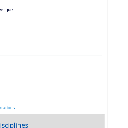
hysique
ntations
isciplines