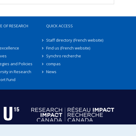
TE OF RESEARCH
QUICK ACCESS
Staff directory (French website)
 excellence
Find us (French website)
ives
Synchro recherche
egies and Policies
compas
rsity in Research
News
ort Fund