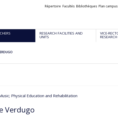
Liens
Répertoire
Facultés
Bibliothèques
Plan campus
externes
CHERS
RESEARCH FACILITIES AND
VICE-RECT
UNITS
RESEARCH
 VERDUGO
Music
; Physical Education and Rehabilitation
pe Verdugo