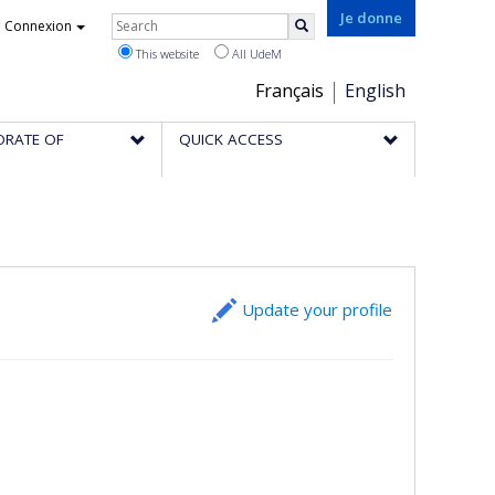
Rechercher
Je donne
Connexion
Search
This website
All UdeM
Choix
Français
English
de
ORATE OF
QUICK ACCESS
la
langue
Update your profile