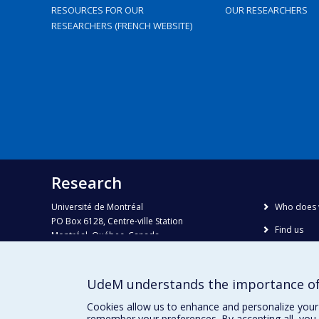
RESOURCES FOR OUR
OUR RESEARCHERS
RESEARCHERS (FRENCH WEBSITE)
Research
Université de Montréal
Who does 
PO Box 6128, Centre-ville Station
Find us
Montréal, Québec, Canada
H3C 3J7
Site map
Accessibili
Phone : 514 343-6111, #38492
UdeM understands the importance of
E-mail :
recherche@umontreal.ca
Cookies allow us to enhance and personalize your 
remember your preferences. By accepting all, you 