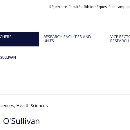
Liens
Répertoire
Facultés
Bibliothèques
Plan campus
externes
CHERS
RESEARCH FACILITIES AND
VICE-RECT
UNITS
RESEARCH
'SULLIVAN
ciences
; Health Sciences
 O'Sullivan