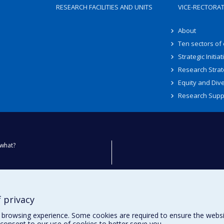
RESEARCH FACILITIES AND UNITS
VICE-RECTORA
About
Ten sectors of
Strategic Initiat
Research Strat
Equity and Dive
Research Supp
what?
ty
 privacy
browsing experience. Some cookies are required to ensure the website’
consent to our use of cookies to better serve you.