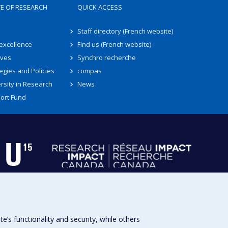
TE OF RESEARCH
QUICK ACCESS
Staff directory (French website)
 excellence
Find us (French website)
ives
Synchro recherche
egies and Policies
compas
rsity in Research
News
ort Fund
s functionality and security, while others