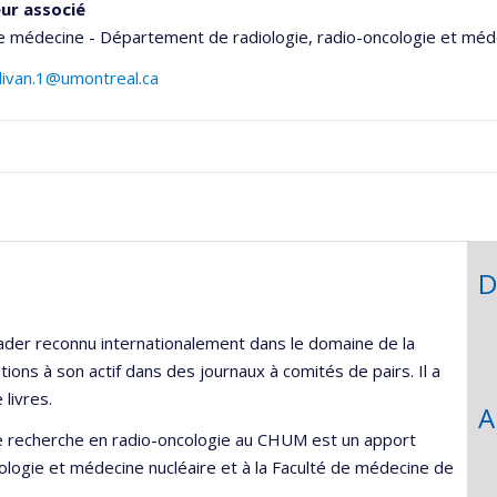
ur associé
e médecine - Département de radiologie, radio-oncologie et méd
llivan.1@umontreal.ca
onnelle
,département,école)
D
 leader reconnu internationalement dans le domaine de la
ions à son actif dans des journaux à comités de pairs. Il a
 livres.
A
 de recherche en radio-oncologie au CHUM est un apport
ologie et médecine nucléaire et à la Faculté de médecine de