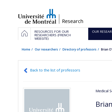
Passer
au
contenu
/
Research
Navigation
HOME
RESOURCES FOR OUR
OUR RESEAR
principale
RESEARCHERS (FRENCH
WEBSITE)
Home
Our researchers
Directory of professors
Brian O
Back to the list of professors
Medical S
Brian