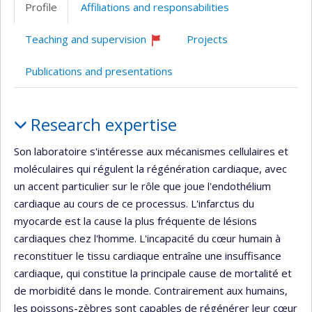
Profile
Affiliations and responsabilities
(faculté,département,école)
de
web
l’unité
Teaching and supervision
Projects
de
Currently
recruiting
recherche
Publications and presentations
Profile
Research expertise
Son laboratoire s'intéresse aux mécanismes cellulaires et
moléculaires qui régulent la régénération cardiaque, avec
un accent particulier sur le rôle que joue l'endothélium
cardiaque au cours de ce processus. L'infarctus du
myocarde est la cause la plus fréquente de lésions
cardiaques chez l'homme. L'incapacité du cœur humain à
reconstituer le tissu cardiaque entraîne une insuffisance
cardiaque, qui constitue la principale cause de mortalité et
de morbidité dans le monde. Contrairement aux humains,
les poissons-zèbres sont capables de régénérer leur cœur