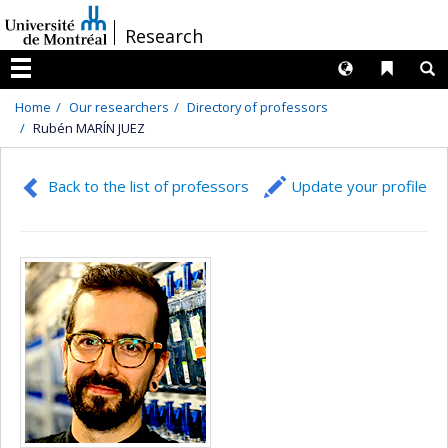
Passer
/
Research
au
contenu
Langues
Liens 
R
Menu
Home
Our researchers
Directory of professors
Rubén MARÍN JUEZ
Back to the list of professors
Update your profile