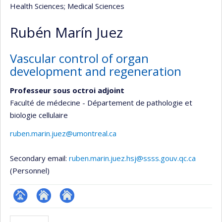
Health Sciences
; Medical Sciences
Rubén Marín Juez
Vascular control of organ
development and regeneration
Professeur sous octroi adjoint
Faculté de médecine - Département de pathologie et
biologie cellulaire
ruben.marin.juez@umontreal.ca
Secondary email:
ruben.marin.juez.hsj@ssss.gouv.qc.ca
(Personnel)
Page
Site
Autre
professionnelle
web
site