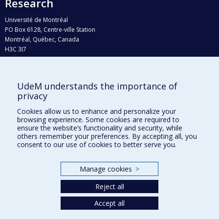
Research
Université de Montréal
PO Box 6128, Centre-ville Station
Montréal, Québec, Canada
H3C 3J7
Phone : 514 343-6111, #38492
E-mail :
recherche@umontreal.ca
UdeM understands the importance of
Who does what?
privacy
Find us
Cookies allow us to enhance and personalize your
browsing experience. Some cookies are required to
Site map
ensure the website’s functionality and security, while
others remember your preferences. By accepting all, you
Accessibility
consent to our use of cookies to better serve you.
Manage cookies
>
Reject all
Accept all