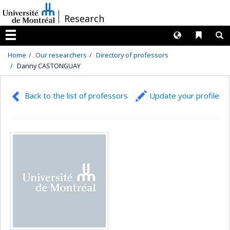
Passer
/
Research
au
contenu
Langues
Liens 
R
Menu
Home
Our researchers
Directory of professors
Danny CASTONGUAY
Back to the list of professors
Update your profile