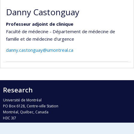
Danny Castonguay
Professeur adjoint de clinique
Faculté de médecine - Département de médecine de
famille et de médecine d'urgence
danny.castonguay@umontreal.ca
Research
Université de Montréal
PO Box 6128, Centre-ville Station
Montréal, Québec, Canada
H3C 3J7
Phone : 514 343-6111, #38492