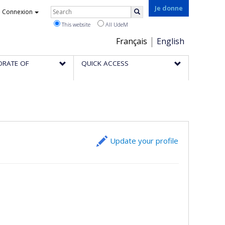
Rechercher
Je donne
Connexion
Search
This website
All UdeM
Choix
Français
English
de
ORATE OF
QUICK ACCESS
la
langue
Update your profile