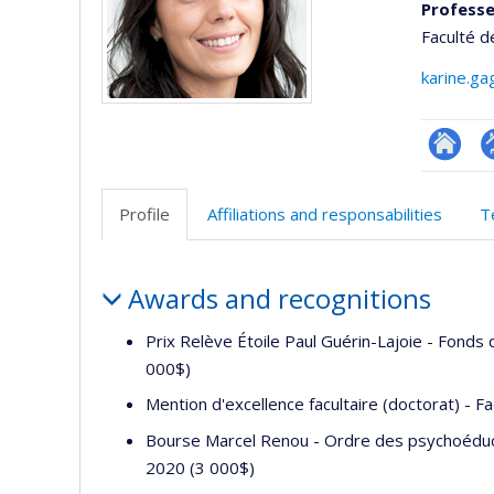
Professe
Faculté d
karine.g
Researc
P
p
Profile
Affiliations and responsabilities
T
(
Profile
Awards and recognitions
Prix Relève Étoile Paul Guérin-Lajoie - Fonds 
000$)
Mention d'excellence facultaire (doctorat) - F
Bourse Marcel Renou - Ordre des psychoéduc
2020 (3 000$)