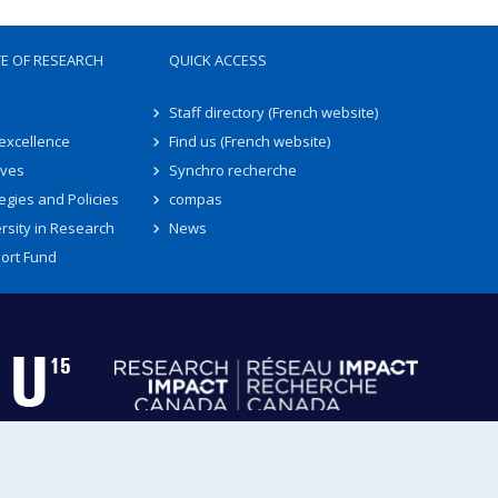
TE OF RESEARCH
QUICK ACCESS
Staff directory (French website)
 excellence
Find us (French website)
ives
Synchro recherche
egies and Policies
compas
rsity in Research
News
ort Fund