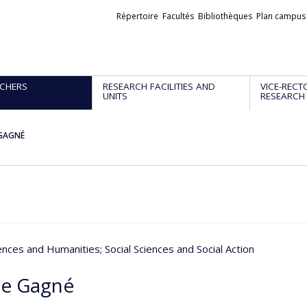
Liens
Répertoire
Facultés
Bibliothèques
Plan campus
externes
CHERS
RESEARCH FACILITIES AND
VICE-RECT
UNITS
RESEARCH
 GAGNÉ
iences and Humanities
; Social Sciences and Social Action
ne Gagné