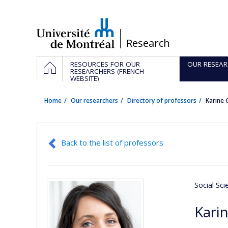
Passer
au
contenu
/
Research
Navigation
HOME
RESOURCES FOR OUR
OUR RESEAR
principale
RESEARCHERS (FRENCH
WEBSITE)
Home
Our researchers
Directory of professors
Karine
Back to the list of professors
Social Sc
Kari