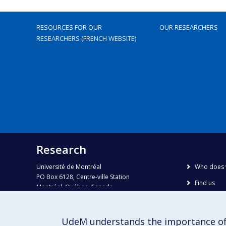
RESOURCES FOR OUR
OUR RESEARCHERS
RESEARCHERS (FRENCH WEBSITE)
Research
Université de Montréal
Who does 
PO Box 6128, Centre-ville Station
Find us
Montréal, Québec, Canada
H3C 3J7
Site map
Accessibili
Phone : 514 343-6111, #38492
UdeM understands the importance of