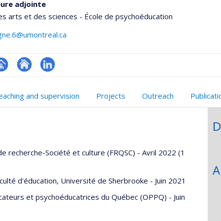
ure adjointe
es arts et des sciences - École de psychoéducation
agne.6@umontreal.ca
hGate
age
Site
LinkedIn
rofessionnelle
web
eaching and supervision
Projects
Outreach
Publicat
faculté,département,école)
de
l’unité
D
de
recherche
de recherche-Société et culture (FRQSC) - Avril 2022 (1
A
aculté d'éducation, Université de Sherbrooke - Juin 2021
ateurs et psychoéducatrices du Québec (OPPQ) - Juin