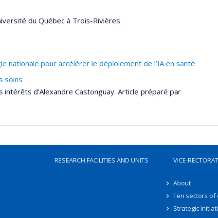
iversité du Québec à Trois-Rivières
e nationale pour accélérer le déploiement de l’IA en santé
s soins
 intérêts d'Alexandre Castonguay. Article préparé par
RESEARCH FACILITIES AND UNITS
VICE-RECTORA
About
Ten sectors of
Strategic Initiat