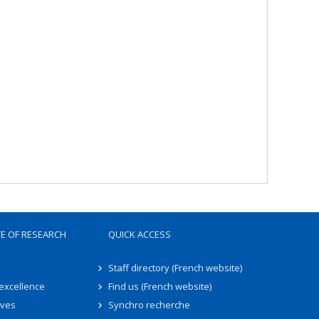
TE OF RESEARCH
QUICK ACCESS
Staff directory (French website)
 excellence
Find us (French website)
ives
Synchro recherche