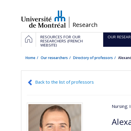
Passer
au
contenu
/
Research
Navigation
HOME
RESOURCES FOR OUR
OUR RESEAR
principale
RESEARCHERS (FRENCH
WEBSITE)
Home
Our researchers
Directory of professors
Alexan
Back to the list of professors
Nursing
;
Alex