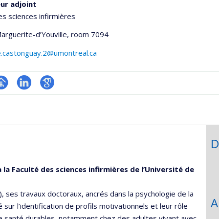
ur adjoint
es sciences infirmières
Marguerite-d’Youville
, room 7094
e.castonguay.2@umontreal.ca
hGate
age
LinkedIn
Google
rofessionnelle
Scholar
faculté,département,école)
D
a Faculté des sciences infirmières de l’Université de
, ses travaux doctoraux, ancrés dans la psychologie de la
A
sur l’identification de profils motivationnels et leur rôle
e santé durables, notamment chez des adultes vivant avec