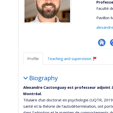
Professe
Faculté d
Pavillon 
alexandr
Researc
P
p
Profile
Teaching and supervision
(
Currently
recruiting
Profile
Biography
Alexandre Castonguay est professeur adjoint à l
Montréal.
Titulaire d’un doctorat en psychologie (UQTR, 2019)
santé et la théorie de l’autodétermination, ont porté 
dans l’adoption et le maintien de comportements d