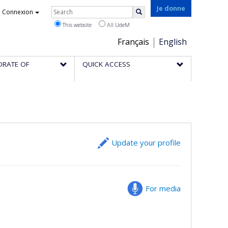
Rechercher
Je donne
Connexion
Search
This website
All UdeM
Choix
Français
English
de
ORATE OF
QUICK ACCESS
la
langue
Update your profile
For media