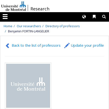
Passer
/
Research
au
contenu
Langues
Liens 
R
Menu
Home
Our researchers
Directory of professors
Benjamin FORTIN-LANGELIER
Back to the list of professors
Update your profile