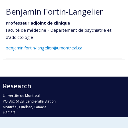
Benjamin Fortin-Langelier
Professeur adjoint de clinique
Faculté de médecine - Département de psychiatrie et
d’addictologie
benjamin.fortin-langelier@umontreal.ca
Research
Université de Montréal
PO Box 6128, Centre-ville Station
Montréal, Québec, Canada
H3C 3J7
Phone : 514 343-6111, #38492