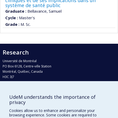
cliniques et de ses implications dans un
système de santé public
Graduate :
Bellavance, Samuel
Cycle :
Master's
Grade :
M. Sc.
Research
Université de Montréal
PO Box 6128, Centre-ville Station
Montréal, Québec, Canada
H3C 3J7
Phone : 514 343-6111, #38492
E-mail :
recherche@umontreal.ca
UdeM understands the importance of
Who does what?
privacy
Find us
Cookies allow us to enhance and personalize your
browsing experience. Some cookies are required to