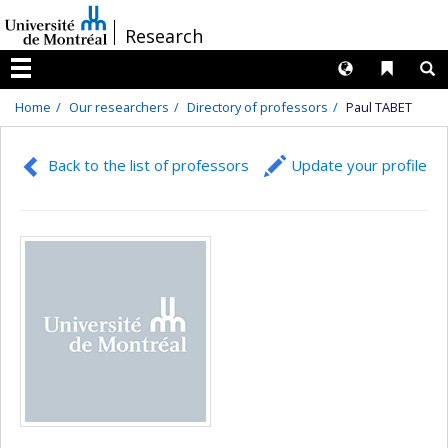
Passer
/
Research
au
contenu
Langues
Liens 
R
Menu
Home
Our researchers
Directory of professors
Paul TABET
Back to the list of professors
Update your profile