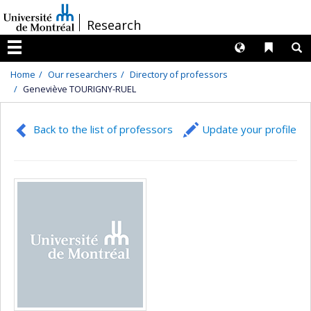
Passer
/
Research
au
contenu
Langues
Liens 
R
Menu
Home
Our researchers
Directory of professors
Geneviève TOURIGNY-RUEL
Back to the list of professors
Update your profile