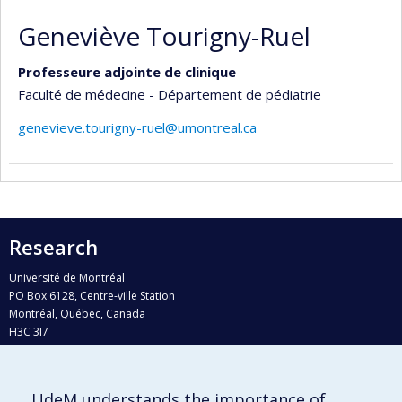
Geneviève Tourigny-Ruel
Professeure adjointe de clinique
Faculté de médecine - Département de pédiatrie
genevieve.tourigny-ruel@umontreal.ca
Research
Université de Montréal
PO Box 6128, Centre-ville Station
Montréal, Québec, Canada
H3C 3J7
Phone : 514 343-6111, #38492
E-mail :
recherche@umontreal.ca
UdeM understands the importance of