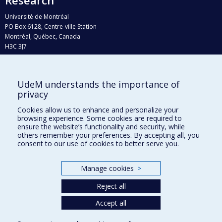
Université de Montréal
PO Box 6128, Centre-ville Station
Montréal, Québec, Canada
H3C 3J7
Phone : 514 343-6111, #38492
E-mail :
recherche@umontreal.ca
UdeM understands the importance of
Who does what?
privacy
Find us
Cookies allow us to enhance and personalize your
browsing experience. Some cookies are required to
Site map
ensure the website’s functionality and security, while
others remember your preferences. By accepting all, you
Accessibility
consent to our use of cookies to better serve you.
Manage cookies
>
Reject all
Accept all