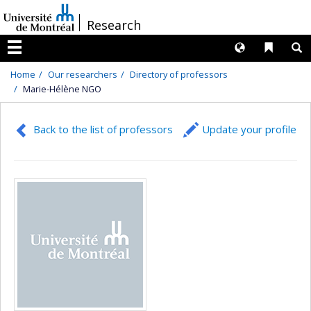
Passer
/
Research
au
contenu
Langues
Liens 
R
Menu
Home
Our researchers
Directory of professors
Marie-Hélène NGO
Back to the list of professors
Update your profile