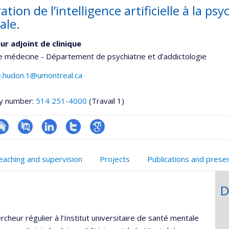
ation de l’intelligence artificielle à la ps
ale.
ur adjoint de clinique
e médecine - Département de psychiatrie et d’addictologie
e.hudon.1@umontreal.ca
y number:
514 251-4000
(Travail 1)
hGate
te
PubMed
LinkedIn
Compte
Google
eb
Twitter
Scholar
eaching and supervision
Projects
Publications and prese
e
unité
D
e
echerche
heur régulier à l’Institut universitaire de santé mentale