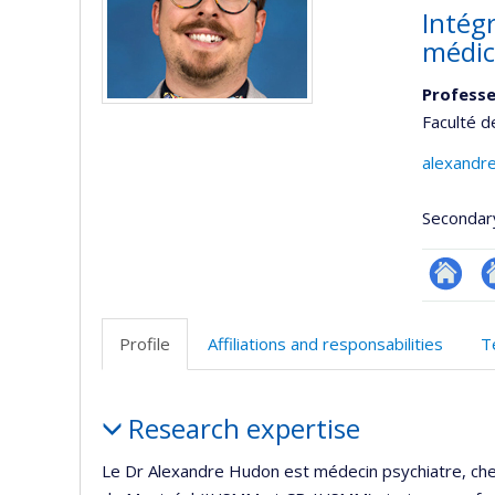
Intégr
médic
Professe
Faculté d
alexandr
Secondar
Researc
Si
w
Profile
Affiliations and responsabilities
T
d
l’
Profile
d
Research expertise
r
Le Dr Alexandre Hudon est médecin psychiatre, cherc