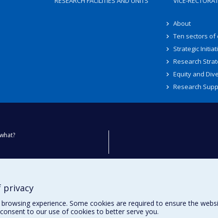
RESEARCH FACILITIES AND UNITS
VICE-RECTORA
About
Ten sectors of
Strategic Initiat
Research Strat
Equity and Dive
Research Supp
what?
ty
 privacy
browsing experience. Some cookies are required to ensure the website’
consent to our use of cookies to better serve you.