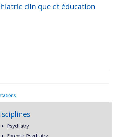
ychiatrie clinique et éducation
ntations
isciplines
Psychiatry
Forensic Psychiatry