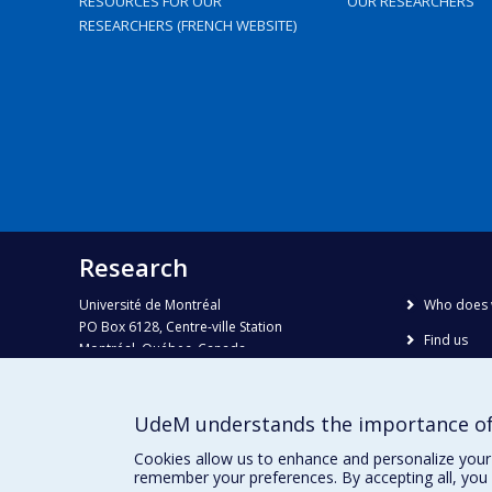
RESOURCES FOR OUR
OUR RESEARCHERS
RESEARCHERS (FRENCH WEBSITE)
Research
Université de Montréal
Who does 
PO Box 6128, Centre-ville Station
Find us
Montréal, Québec, Canada
H3C 3J7
Site map
Accessibili
Phone : 514 343-6111, #38492
UdeM understands the importance of
E-mail :
recherche@umontreal.ca
Cookies allow us to enhance and personalize your 
remember your preferences. By accepting all, you 