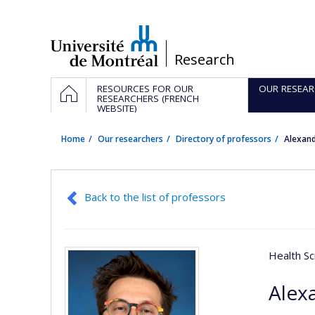
Passer
au
contenu
/
Research
Navigation
HOME
RESOURCES FOR OUR
OUR RESEAR
principale
RESEARCHERS (FRENCH
WEBSITE)
Home
Our researchers
Directory of professors
Alexan
Back to the list of professors
Health Sc
Alex