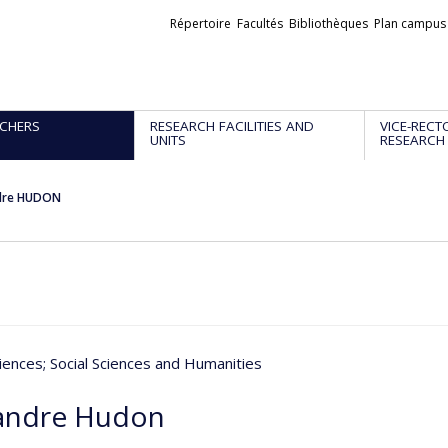
Liens
Répertoire
Facultés
Bibliothèques
Plan campus
externes
CHERS
RESEARCH FACILITIES AND
VICE-RECT
UNITS
RESEARCH
dre HUDON
iences
; Social Sciences and Humanities
andre Hudon