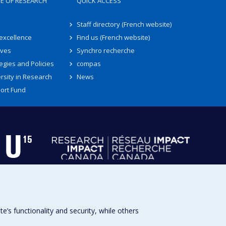
TE OF RESEARCH
QUICK ACCESS
Staff directory (French website)
 excellence
Find us (French website)
ives
Synchro recherche
egies and Policies
compas
rsity in Research
News
ort Fund
s functionality and security, while others