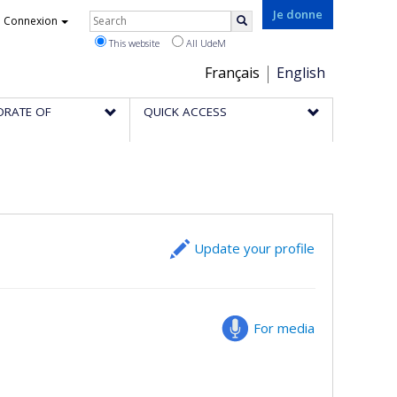
Rechercher
Je donne
Connexion
Search
This website
All UdeM
Choix
Français
English
de
ORATE OF
QUICK ACCESS
la
langue
Update your profile
For media