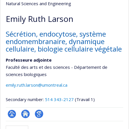
Natural Sciences and Engineering
Emily Ruth Larson
Sécrétion, endocytose, système
endomembranaire, dynamique
cellulaire, biologie cellulaire végétale
Professeure adjointe
Faculté des arts et des sciences - Département de
sciences biologiques
emily.ruth.larson@umontreal.ca
Secondary number:
514 343-2127
(Travail 1)
Page
Site
Google