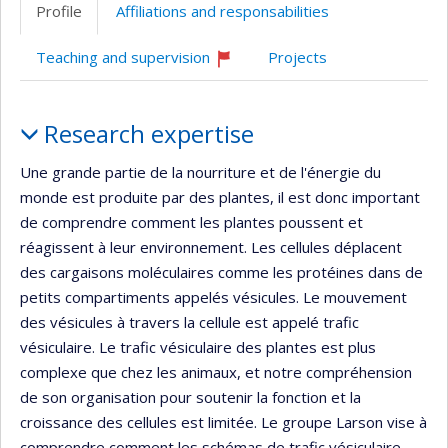
professionnelle
web
Scholar
Profile
Affiliations and responsabilities
(faculté,département,école)
de
l’unité
Teaching and supervision
Projects
de
Currently
recruiting
recherche
Profile
Research expertise
Une grande partie de la nourriture et de l'énergie du
monde est produite par des plantes, il est donc important
de comprendre comment les plantes poussent et
réagissent à leur environnement. Les cellules déplacent
des cargaisons moléculaires comme les protéines dans de
petits compartiments appelés vésicules. Le mouvement
des vésicules à travers la cellule est appelé trafic
vésiculaire. Le trafic vésiculaire des plantes est plus
complexe que chez les animaux, et notre compréhension
de son organisation pour soutenir la fonction et la
croissance des cellules est limitée. Le groupe Larson vise à
comprendre comment les schémas de trafic vésiculaire