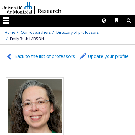
Passer
/
Research
au
contenu
Langues
Liens 
R
Menu
Home
Our researchers
Directory of professors
Emily Ruth LARSON
Back to the list of professors
Update your profile