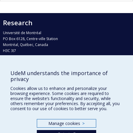
Research
Université de Montréal
PO Box 6128, Centre-ville Station
Montréal, Québec, Canada
H3C 3J7
Phone : 514 343-6111, #38492
E-mail :
recherche@umontreal.ca
UdeM understands the importance of
Who does what?
privacy
Find us
Cookies allow us to enhance and personalize your
browsing experience. Some cookies are required to
Site map
ensure the website’s functionality and security, while
others remember your preferences. By accepting all, you
Accessibility
consent to our use of cookies to better serve you.
Manage cookies
>