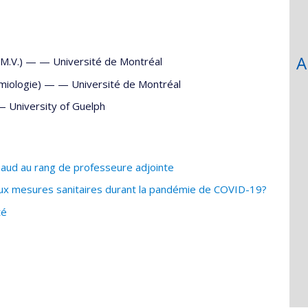
A
D.M.V.) — —
Université de Montréal
émiologie) — —
Université de Montréal
 —
University of Guelph
aud au rang de professeure adjointe
 aux mesures sanitaires durant la pandémie de COVID-19?
té