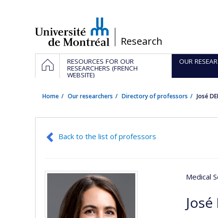
Passer
au
contenu
/
Research
Navigation
HOME
RESOURCES FOR OUR
OUR RESEAR
principale
RESEARCHERS (FRENCH
WEBSITE)
Home
Our researchers
Directory of professors
José D
Back to the list of professors
Medical S
José