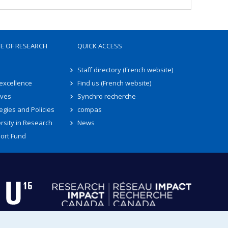
TE OF RESEARCH
QUICK ACCESS
Staff directory (French website)
 excellence
Find us (French website)
ives
Synchro recherche
egies and Policies
compas
rsity in Research
News
ort Fund