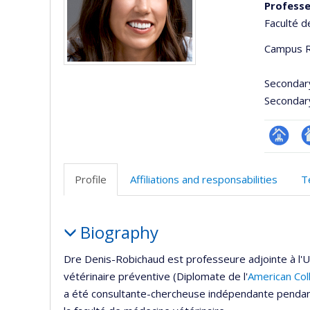
Professe
Faculté d
Campus R
Secondar
Secondar
Page
A
professi
si
Profile
Affiliations and responsabilities
T
(faculté
w
Profile
Biography
Dre Denis-Robichaud est professeure adjointe à l'Un
vétérinaire préventive (Diplomate de l'
American Col
a été consultante-chercheuse indépendante pendant