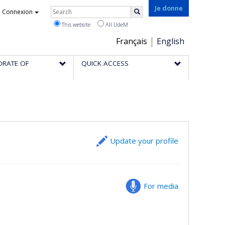
Rechercher
Je donne
Connexion
Search
This website
All UdeM
Choix
Français
English
de
ORATE OF
QUICK ACCESS
la
langue
Update your profile
For media