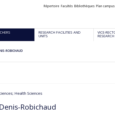
Liens
Répertoire
Facultés
Bibliothèques
Plan campus
externes
CHERS
RESEARCH FACILITIES AND
VICE-RECT
UNITS
RESEARCH
ENIS-ROBICHAUD
ciences
; Health Sciences
 Denis-Robichaud