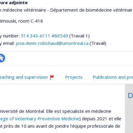
ure adjointe
e médecine vétérinaire - Département de biomédecine vétérinai
imouski
, room C-416
y number:
514 343-6111 #86549
(Travail 1)
y email:
jose.denis-robichaud@umontreal.ca
(Travail)
utre
onnelle
te
eaching and supervision
Projects
Publications and pr
,département,école)
eb
Currently
recruiting
D
iversité de Montréal. Elle est spécialiste en médecine
lege of Veterinary Preventive Medicine
) depuis 2021 et elle
 près de 10 ans avant de joindre l'équipe professorale de