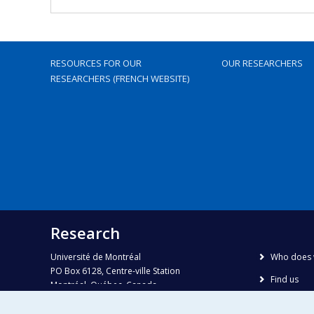
RESOURCES FOR OUR
OUR RESEARCHERS
RESEARCHERS (FRENCH WEBSITE)
Research
Université de Montréal
Who does 
PO Box 6128, Centre-ville Station
Find us
Montréal, Québec, Canada
H3C 3J7
Site map