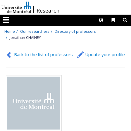
Passer
/
Research
au
contenu
Langues
Liens 
R
Menu
Home
Our researchers
Directory of professors
Jonathan CHAINEY
Back to the list of professors
Update your profile