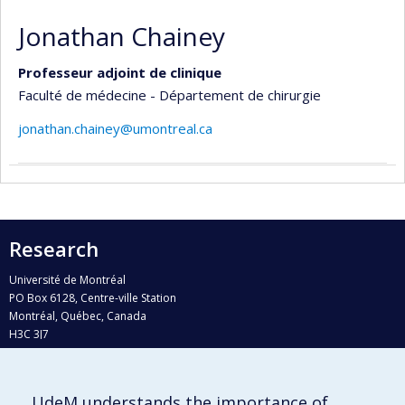
Jonathan Chainey
Professeur adjoint de clinique
Faculté de médecine - Département de chirurgie
jonathan.chainey@umontreal.ca
Research
Université de Montréal
PO Box 6128, Centre-ville Station
Montréal, Québec, Canada
H3C 3J7
Phone : 514 343-6111, #38492
E-mail :
recherche@umontreal.ca
UdeM understands the importance of