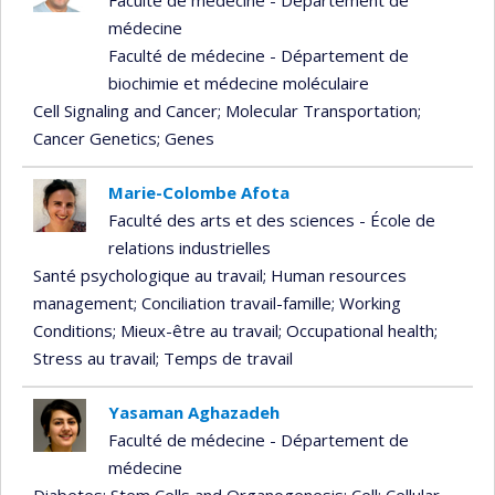
Faculté de médecine - Département de
médecine
Faculté de médecine - Département de
biochimie et médecine moléculaire
Cell Signaling and Cancer
; Molecular Transportation
;
Cancer Genetics
; Genes
Marie-Colombe Afota
Faculté des arts et des sciences - École de
relations industrielles
Santé psychologique au travail
; Human resources
management
; Conciliation travail-famille
; Working
Conditions
; Mieux-être au travail
; Occupational health
;
Stress au travail
; Temps de travail
Yasaman Aghazadeh
Faculté de médecine - Département de
médecine
Diabetes
; Stem Cells and Organogenesis
; Cell
; Cellular