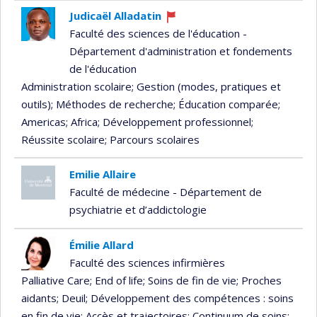
Judicaël Alladatin
Currently
Faculté des sciences de l'éducation -
recruiting
Département d'administration et fondements
de l'éducation
Administration scolaire
; Gestion (modes, pratiques et
outils)
; Méthodes de recherche
; Éducation comparée
;
Americas
; Africa
; Développement professionnel
;
Réussite scolaire
; Parcours scolaires
Emilie Allaire
Faculté de médecine - Département de
psychiatrie et d’addictologie
Émilie Allard
Faculté des sciences infirmières
Palliative Care
; End of life
; Soins de fin de vie
; Proches
aidants
; Deuil
; Développement des compétences : soins
en fin de vie
; Accès et trajectoires
; Continuum de soins
;