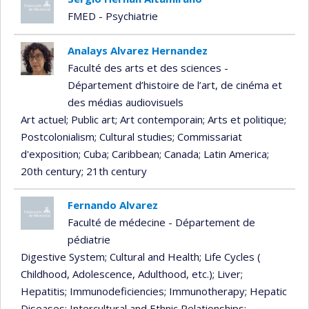
FMED - Psychiatrie
Analays Alvarez Hernandez
Faculté des arts et des sciences -
Département d’histoire de l’art, de cinéma et
des médias audiovisuels
Art actuel
; Public art
; Art contemporain
; Arts et politique
;
Postcolonialism
; Cultural studies
; Commissariat
d'exposition
; Cuba
; Caribbean
; Canada
; Latin America
;
20th century
; 21th century
Fernando Alvarez
Faculté de médecine - Département de
pédiatrie
Digestive System
; Cultural and Health
; Life Cycles (
Childhood, Adolescence, Adulthood, etc.)
; Liver
;
Hepatitis
; Immunodeficiencies
; Immunotherapy
; Hepatic
Diseases
; Intercultural and Ethnic Relationships
;