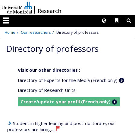
Passer
/
Research
au
contenu
Langues
Liens 
R
Menu
Home
Our researchers
Directory of professors
Directory of professors
Visit our other directories :
Directory of Experts for the Media (French only)
Directory of Research Units
Create/update your profil (French only)
Student in higher leaning and post-doctorate, our
professors are hiring...