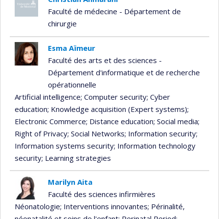
Faculté de médecine - Département de
chirurgie
Esma Aïmeur
Faculté des arts et des sciences -
Département d'informatique et de recherche
opérationnelle
Artificial intelligence
; Computer security
; Cyber
education
; Knowledge acquisition (Expert systems)
;
Electronic Commerce
; Distance education
; Social media
;
Right of Privacy
; Social Networks
; Information security
;
Information systems security
; Information technology
security
; Learning strategies
Marilyn Aita
Faculté des sciences infirmières
Néonatologie
; Interventions innovantes
; Périnalité,
néonatalité et soins de l'enfant
; Perinatal Period
;