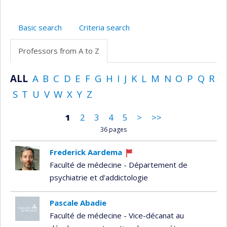
Basic search
Criteria search
Professors from A to Z
ALL
A
B
C
D
E
F
G
H
I
J
K
L
M
N
O
P
Q
R
S
T
U
V
W
X
Y
Z
1
2
3
4
5
>
>>
36 pages
Frederick Aardema
Currently
Faculté de médecine - Département de
recruiting
psychiatrie et d’addictologie
Pascale Abadie
Faculté de médecine - Vice-décanat au