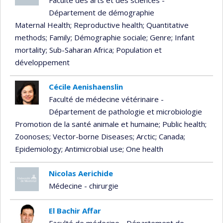
Faculté des arts et des sciences -
Département de démographie
Maternal Health
; Reproductive health
; Quantitative
methods
; Family
; Démographie sociale
; Genre
; Infant
mortality
; Sub-Saharan Africa
; Population et
développement
Cécile Aenishaenslin
Faculté de médecine vétérinaire -
Département de pathologie et microbiologie
Promotion de la santé animale et humaine
; Public health
;
Zoonoses
; Vector-borne Diseases
; Arctic
; Canada
;
Epidemiology
; Antimicrobial use
; One health
Nicolas Aerichide
Médecine - chirurgie
El Bachir Affar