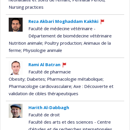
Nursing practices
Reza Akbari Moghaddam Kakhki
Currently
Faculté de médecine vétérinaire -
recruiting
Département de biomédecine vétérinaire
Nutrition animale
; Poultry production
; Animaux de la
ferme
; Physiologie animale
Rami Al Batran
Currently
Faculté de pharmacie
recruiting
Obesity
; Diabetes
; Pharmacologie métabolique
;
Pharmacologie cardiovasculaire
; Axe : Découverte et
validation de cibles thérapeutiques
Harith Al-Dabbagh
Faculté de droit
Faculté des arts et des sciences - Centre
d'études et de recherches internationales