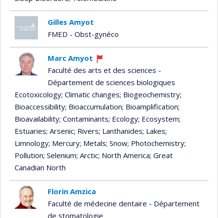
Gilles Amyot
FMED - Obst-gynéco
Marc Amyot
Currently
Faculté des arts et des sciences -
recruiting
Département de sciences biologiques
Ecotoxicology
; Climatic changes
; Biogeochemistry
;
Bioaccessibility
; Bioaccumulation
; Bioamplification
;
Bioavailability
; Contaminants
; Ecology
; Ecosystem
;
Estuaries
; Arsenic
; Rivers
; Lanthanides
; Lakes
;
Limnology
; Mercury
; Metals
; Snow
; Photochemistry
;
Pollution
; Selenium
; Arctic
; North America
; Great
Canadian North
Florin Amzica
Faculté de médecine dentaire - Département
de stomatologie