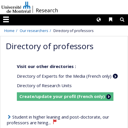
Passer
/
Research
au
contenu
Langues
Liens 
R
Menu
Home
Our researchers
Directory of professors
Directory of professors
Visit our other directories :
Directory of Experts for the Media (French only)
Directory of Research Units
Create/update your profil (French only)
Student in higher leaning and post-doctorate, our
professors are hiring...