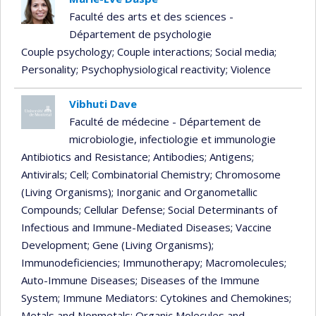
Faculté des arts et des sciences -
Département de psychologie
Couple psychology
; Couple interactions
; Social media
;
Personality
; Psychophysiological reactivity
; Violence
Vibhuti Dave
Faculté de médecine - Département de
microbiologie, infectiologie et immunologie
Antibiotics and Resistance
; Antibodies
; Antigens
;
Antivirals
; Cell
; Combinatorial Chemistry
; Chromosome
(Living Organisms)
; Inorganic and Organometallic
Compounds
; Cellular Defense
; Social Determinants of
Infectious and Immune-Mediated Diseases
; Vaccine
Development
; Gene (Living Organisms)
;
Immunodeficiencies
; Immunotherapy
; Macromolecules
;
Auto-Immune Diseases
; Diseases of the Immune
System
; Immune Mediators: Cytokines and Chemokines
;
Metals and Nonmetals
; Organic Molecules and