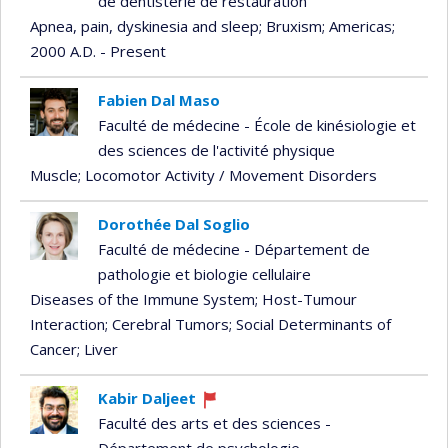
de dentisterie de restauration
Apnea, pain, dyskinesia and sleep
; Bruxism
; Americas
;
2000 A.D. - Present
Fabien Dal Maso
Faculté de médecine - École de kinésiologie et
des sciences de l'activité physique
Muscle
; Locomotor Activity / Movement Disorders
Dorothée Dal Soglio
Faculté de médecine - Département de
pathologie et biologie cellulaire
Diseases of the Immune System
; Host-Tumour
Interaction
; Cerebral Tumors
; Social Determinants of
Cancer
; Liver
Kabir Daljeet
Currently
Faculté des arts et des sciences -
recruiting
Département de psychologie