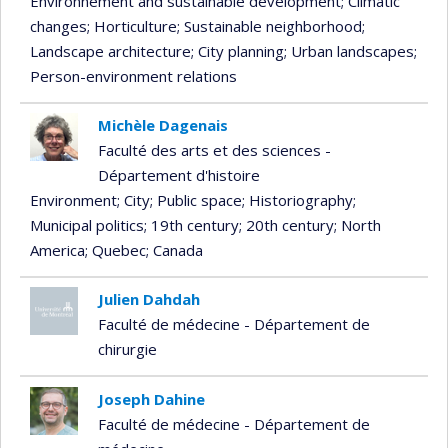
Environnement and sustainable development
; Climatic
changes
; Horticulture
; Sustainable neighborhood
;
Landscape architecture
; City planning
; Urban landscapes
;
Person-environment relations
Michèle Dagenais
Faculté des arts et des sciences -
Département d'histoire
Environment
; City
; Public space
; Historiography
;
Municipal politics
; 19th century
; 20th century
; North
America
; Quebec
; Canada
Julien Dahdah
Faculté de médecine - Département de
chirurgie
Joseph Dahine
Faculté de médecine - Département de