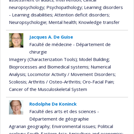
neuropsychology
; Psychopathology
; Learning disorders
- Learning disabilities
; Attention deficit disorders
;
Neuropsychologie
; Mental health
; Knowledge transfer
Jacques A. De Guise
Faculté de médecine - Département de
chirurgie
Imagery (Characterization Tools)
; Model Building
;
Bioprocesses and Biomedical systems
; Numerical
Analysis
; Locomotor Activity / Movement Disorders
;
Scoliosis
; Arthritis / Osteo-Arthritis
; Oro-Facial Pain
;
Cancer of the Musculoskeletal System
Rodolphe De Koninck
Faculté des arts et des sciences -
Département de géographie
Agrarian geography
; Environmental issues
; Political
ecology
; South-Eastern Asia
; Agriculture and economics
;