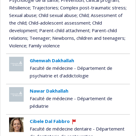
Psychologie de la santé
; Prevention
; Clinical program
;
Résilience
; Trajectories
; Complex post-traumatic stress
;
Sexual abuse
; Child sexual abuse
; Child
; Assessment of
the child
; Child-adolescent assessment
; Child
development
; Parent-child attachment
; Parent-child
relations
; Teenager
; Newborns, children and teenagers
;
Violence
; Family violence
Ghenwah Dakhallah
Faculté de médecine - Département de
psychiatrie et d’addictologie
Nawar Dakhallah
Faculté de médecine - Département de
pédiatrie
Cibele Dal Fabbro
Currently
Faculté de médecine dentaire - Département
recruiting