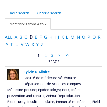
Basic search
Criteria search
Professors from A to Z
ALL
A
B
C
D
E
F
G
H
I
J
K
L
M
N
O
P
Q
R
S
T
U
V
W
X
Y
Z
1
2
3
>
>>
3 pages
Sylvie D'Allaire
Faculté de médecine vétérinaire -
Département de sciences cliniques
Médecine porcine
; Epidemiology
; Porc
; Infection
prevention and control
; Animal Reproduction
;
Biosecurity
; Insulte tissulaire, immunité et infection
; Field