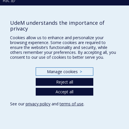
H3C 3J7
Phone : 514 343-6111, #38492
E-mail :
recherche@umontreal.ca
UdeM understands the importance of
Who does what?
privacy
Find us
Cookies allow us to enhance and personalize your
browsing experience. Some cookies are required to
Site map
ensure the website’s functionality and security, while
others remember your preferences. By accepting all, you
Accessibility
consent to our use of cookies to better serve you.
Manage cookies
>
Reject all
Accept all
See our
privacy policy
and
terms of use
.
Privacy
Terms of use
Cookie Settings
Université de