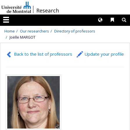
Passer
/
Research
au
contenu
Langues
Liens 
R
Menu
Home
Our researchers
Directory of professors
Joëlle MARGOT
Back to the list of professors
Update your profile