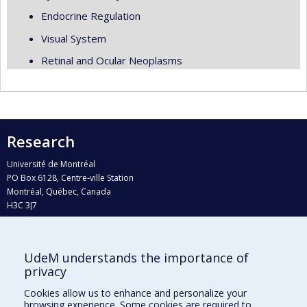
Endocrine Regulation
Visual System
Retinal and Ocular Neoplasms
Research
Université de Montréal
PO Box 6128, Centre-ville Station
Montréal, Québec, Canada
H3C 3J7
Phone : 514 343-6111, #38492
E-mail :
recherche@umontreal.ca
UdeM understands the importance of
Who does what?
privacy
Find us
Cookies allow us to enhance and personalize your
browsing experience. Some cookies are required to