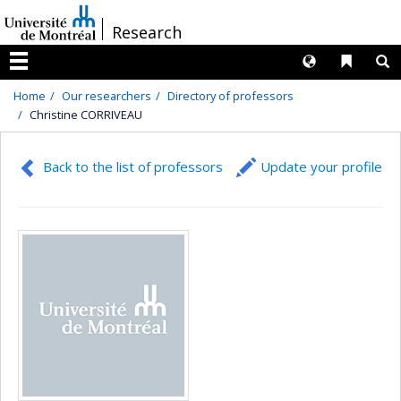
Passer
/
Research
au
contenu
Langues
Liens 
R
Menu
Home
Our researchers
Directory of professors
Christine CORRIVEAU
Back to the list of professors
Update your profile