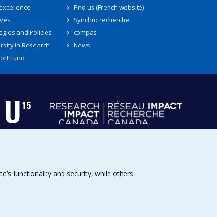
 excellence
Find us (French website)
ives
Synchro recherche
egies and Policies
compas
rsity in Research
News
ort Fund
s functionality and security, while others