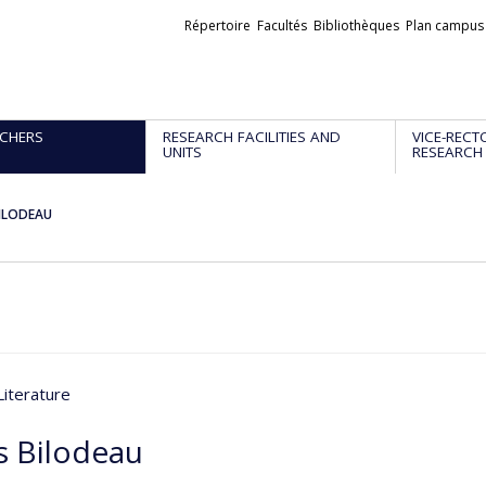
Liens
Répertoire
Facultés
Bibliothèques
Plan campus
externes
CHERS
RESEARCH FACILITIES AND
VICE-RECT
UNITS
RESEARCH
BILODEAU
Literature
s Bilodeau