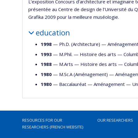
L’exposition Concours d’architecture et imaginaire t
présentée au Centre de design de l’Université du 
Grafika 2009 pour la meilleure muséologie.
education
1998
— Ph.D. (Architecture) —
Aménagemen
1993
— M.Phil. —
Histoire des arts
—
Columb
1988
— M.Arts —
Histoire des arts
—
Columb
1980
— M.Sc.A (Aménagement) —
Aménagem
1980
— Baccalauréat —
Aménagement
—
Un
RESOURCES FOR OUR
OUR RESEARCHERS
RESEARCHERS (FRENCH WEBSITE)