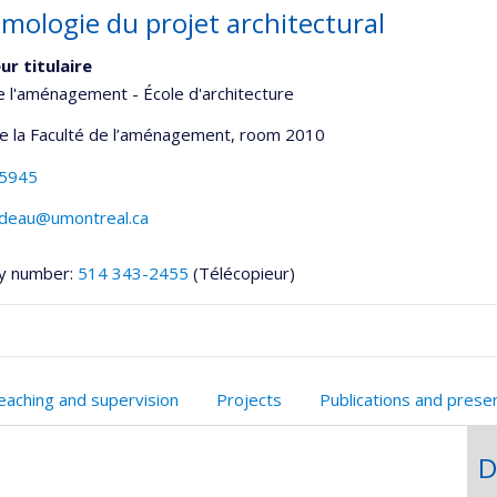
émologie du projet architectural
ur titulaire
e l'aménagement - École d'architecture
de la Faculté de l’aménagement
, room 2010
-5945
lodeau@umontreal.ca
y number:
514 343-2455
(Télécopieur)
onnelle
eaching and supervision
Projects
Publications and prese
,département,école)
D