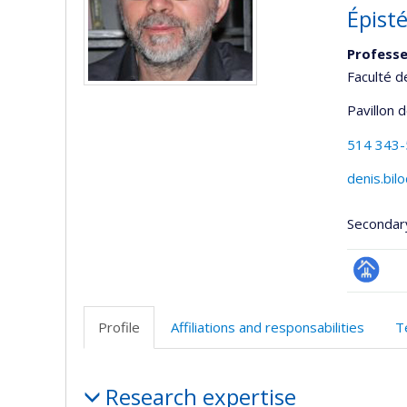
Épist
Professe
Faculté d
Pavillon 
514 343
denis.bi
Secondar
Page
professi
Profile
Affiliations and responsabilities
T
(faculté
Profile
Research expertise