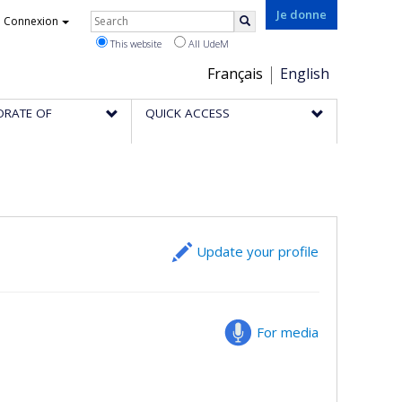
Rechercher
Je donne
Connexion
Search
This website
All UdeM
Choix
Français
English
de
ORATE OF
QUICK ACCESS
la
langue
Update your profile
For media