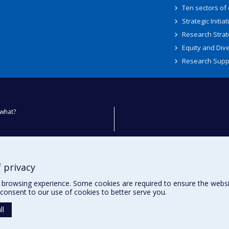
Ten sectors of
Strategic Initiat
Research Strat
Equity and Dive
Research Supp
what?
ty
 privacy
browsing experience. Some cookies are required to ensure the website’
consent to our use of cookies to better serve you.
ll