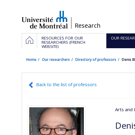
Passer
au
contenu
/
Research
Navigation
HOME
RESOURCES FOR OUR
OUR RESEAR
principale
RESEARCHERS (FRENCH
WEBSITE)
Home
Our researchers
Directory of professors
Denis 
Back to the list of professors
Arts and 
Deni