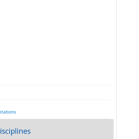
ntations
isciplines