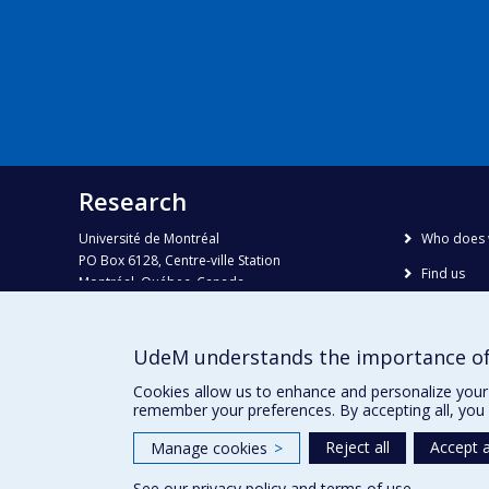
Research
Université de Montréal
Who does 
PO Box 6128, Centre-ville Station
Find us
Montréal, Québec, Canada
H3C 3J7
Site map
Accessibili
Phone : 514 343-6111, #38492
UdeM understands the importance of
E-mail :
recherche@umontreal.ca
Cookies allow us to enhance and personalize your 
remember your preferences. By accepting all, you 
Reject all
Accept a
Manage cookies
>
See our
privacy policy
and
terms of use
.