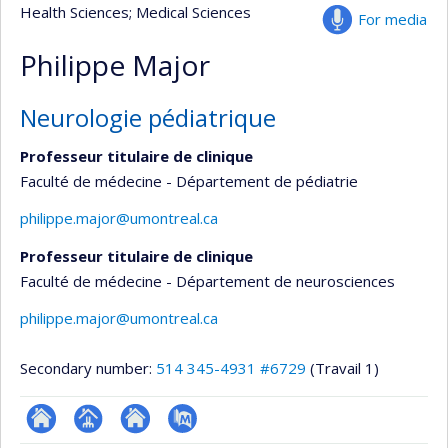
Health Sciences
; Medical Sciences
For media
Philippe Major
Neurologie pédiatrique
Professeur titulaire de clinique
Faculté de médecine - Département de pédiatrie
philippe.major@umontreal.ca
Professeur titulaire de clinique
Faculté de médecine - Département de neurosciences
philippe.major@umontreal.ca
Secondary number:
514 345-4931 #6729
(Travail 1)
ResearchGate
Page
Site
PubMed