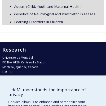
Autism (Child, Youth and Maternal Health)
Genetics of Neurological and Psychiatric Diseases
Learning Disorders in Children
Research
Université de Montréal
PO Box 6128, Centre-ville Station
Montréal, Québec, Canada
H3C 3J7
Phone : 514 343-6111, #38492
E-mail :
recherche@umontreal.ca
UdeM understands the importance of
privacy
Who does what?
Find us
Cookies allow us to enhance and personalize your
browsing experience. Some cookies are required to