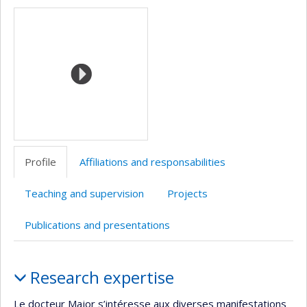
Media
professionnelle
web
(faculté,département,école)
de
l’unité
de
recherche
Profile
Affiliations and responsabilities
Teaching and supervision
Projects
Publications and presentations
Profile
Research expertise
Le docteur Major s’intéresse aux diverses manifestations