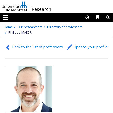
Passer
/
Research
au
contenu
Langues
Liens 
R
Menu
Home
Our researchers
Directory of professors
Philippe MAJOR
Back to the list of professors
Update your profile