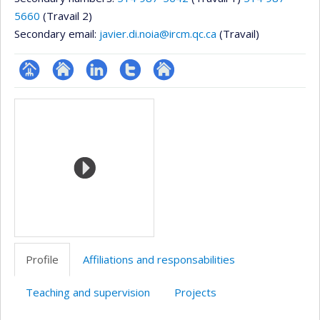
5660
(Travail 2)
Secondary email:
javier.di.noia@ircm.qc.ca
(Travail)
Page
Site
LinkedIn
Compte
Autre
Media
professionnelle
web
Twitter
site
(faculté,département,école)
de
web
l’unité
de
recherche
Profile
Affiliations and responsabilities
Teaching and supervision
Projects