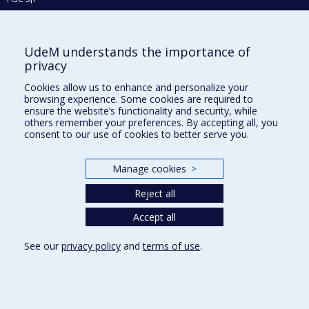
Phone : 514 343-6111, #38492
E-mail :
recherche@umontreal.ca
UdeM understands the importance of
Who does what?
privacy
Find us
Cookies allow us to enhance and personalize your
browsing experience. Some cookies are required to
Site map
ensure the website’s functionality and security, while
others remember your preferences. By accepting all, you
Accessibility
consent to our use of cookies to better serve you.
Manage cookies
>
Reject all
Accept all
See our
privacy policy
and
terms of use
.
Privacy
Terms of use
Cookie Settings
Université de