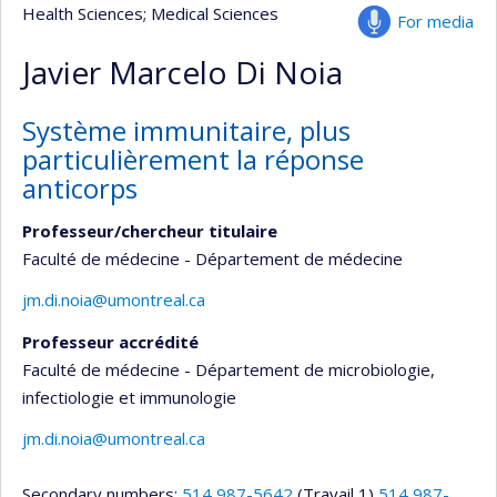
Health Sciences
; Medical Sciences
For media
Javier Marcelo Di Noia
Système immunitaire, plus
particulièrement la réponse
anticorps
Professeur/chercheur titulaire
Faculté de médecine - Département de médecine
jm.di.noia@umontreal.ca
Professeur accrédité
Faculté de médecine - Département de microbiologie,
infectiologie et immunologie
jm.di.noia@umontreal.ca
Secondary numbers:
514 987-5642
(Travail 1)
514 987-