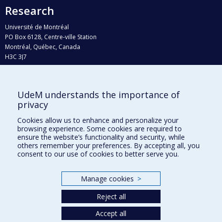
Research
Université de Montréal
PO Box 6128, Centre-ville Station
Montréal, Québec, Canada
H3C 3J7
Phone : 514 343-6111, #38492
E-mail :
recherche@umontreal.ca
UdeM understands the importance of
Who does what?
privacy
Find us
Cookies allow us to enhance and personalize your
browsing experience. Some cookies are required to
Site map
ensure the website’s functionality and security, while
others remember your preferences. By accepting all, you
Accessibility
consent to our use of cookies to better serve you.
Manage cookies
>
Reject all
Accept all