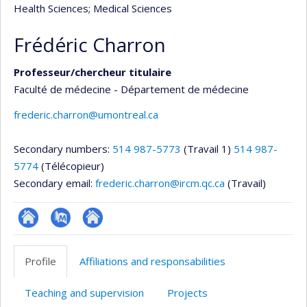
Health Sciences
; Medical Sciences
Frédéric Charron
Professeur/chercheur titulaire
Faculté de médecine - Département de médecine
frederic.charron@umontreal.ca
Secondary numbers:
514 987-5773
(Travail 1)
514 987-
5774
(Télécopieur)
Secondary email:
frederic.charron@ircm.qc.ca
(Travail)
Site
PubMed
Autre
web
site
Profile
Affiliations and responsabilities
de
web
l’unité
Teaching and supervision
Projects
de