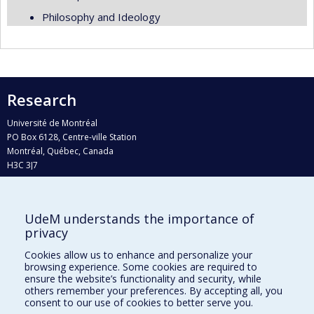
Philosophy and Ideology
Research
Université de Montréal
PO Box 6128, Centre-ville Station
Montréal, Québec, Canada
H3C 3J7
Phone : 514 343-6111, #38492
E-mail :
recherche@umontreal.ca
UdeM understands the importance of
Who does what?
privacy
Find us
Cookies allow us to enhance and personalize your
browsing experience. Some cookies are required to
Site map
ensure the website’s functionality and security, while
others remember your preferences. By accepting all, you
Accessibility
consent to our use of cookies to better serve you.