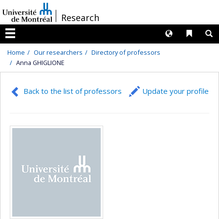
Passer
/
Research
au
contenu
Langues
Liens 
R
Menu
Home
Our researchers
Directory of professors
Anna GHIGLIONE
Back to the list of professors
Update your profile