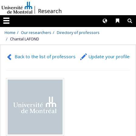
Passer
/
Research
au
contenu
Langues
Liens 
R
Menu
Home
Our researchers
Directory of professors
Chantal LAFOND
Back to the list of professors
Update your profile