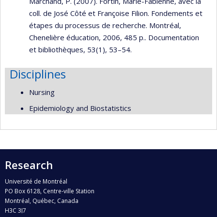
Marchand, P. (2007). Fortin, Marie-Fabienne, avec la
coll. de José Côté et Françoise Filion. Fondements et
étapes du processus de recherche. Montréal,
Chenelière éducation, 2006, 485 p.. Documentation
et bibliothèques, 53(1), 53–54.
Disciplines
Nursing
Epidemiology and Biostatistics
Research
Université de Montréal
PO Box 6128, Centre-ville Station
Montréal, Québec, Canada
H3C 3J7