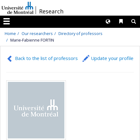
Passer
/
Research
au
contenu
Langues
Liens 
R
Menu
Home
Our researchers
Directory of professors
Marie-Fabienne FORTIN
Back to the list of professors
Update your profile