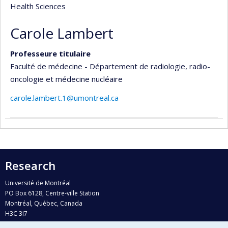
Health Sciences
Carole Lambert
Professeure titulaire
Faculté de médecine - Département de radiologie, radio-
oncologie et médecine nucléaire
carole.lambert.1@umontreal.ca
Research
Université de Montréal
PO Box 6128, Centre-ville Station
Montréal, Québec, Canada
H3C 3J7