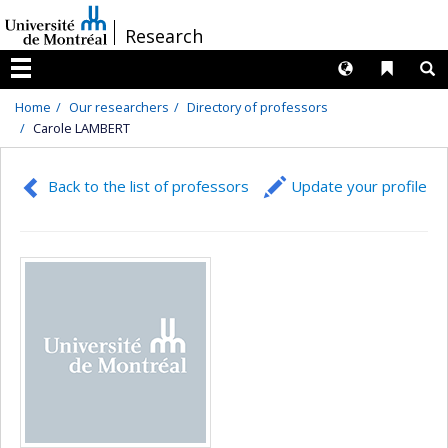
Passer
/
Research
au
contenu
Langues
Liens 
R
Menu
Home
Our researchers
Directory of professors
Carole LAMBERT
Back to the list of professors
Update your profile