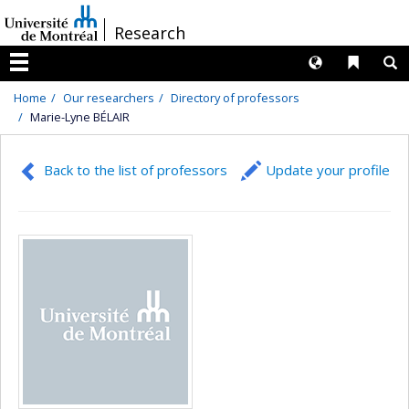
Passer
/
Research
au
contenu
Langues
Liens 
R
Menu
Home
Our researchers
Directory of professors
Marie-Lyne BÉLAIR
Back to the list of professors
Update your profile