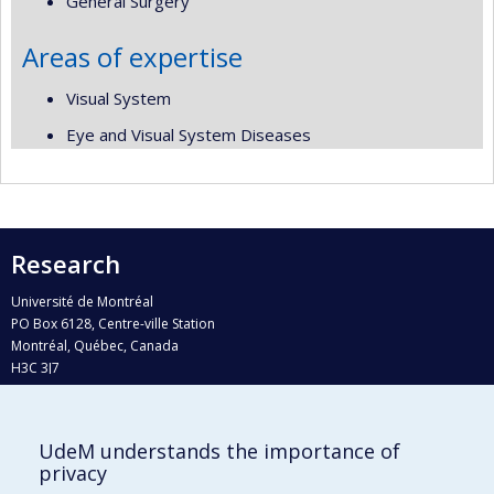
General Surgery
Areas of expertise
Visual System
Eye and Visual System Diseases
Research
Université de Montréal
PO Box 6128, Centre-ville Station
Montréal, Québec, Canada
H3C 3J7
Phone : 514 343-6111, #38492
E-mail :
recherche@umontreal.ca
UdeM understands the importance of
Who does what?
privacy