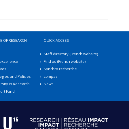
TE OF RESEARCH
QUICK ACCESS
Staff directory (French website)
 excellence
Find us (French website)
ives
Synchro recherche
egies and Policies
compas
rsity in Research
News
ort Fund