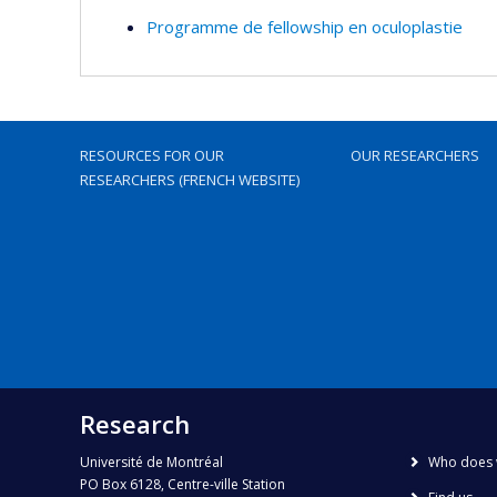
Programme de fellowship en oculoplastie
RESOURCES FOR OUR
OUR RESEARCHERS
RESEARCHERS (FRENCH WEBSITE)
Research
Université de Montréal
Who does 
PO Box 6128, Centre-ville Station