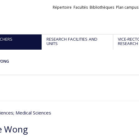
Liens
Répertoire
Facultés
Bibliothèques
Plan campus
externes
CHERS
RESEARCH FACILITIES AND
VICE-RECT
UNITS
RESEARCH
WONG
iences
; Medical Sciences
e Wong