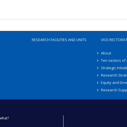
RESEARCH FACILITIES AND UNITS
VICE-RECTORA
About
Ten sectors of
Strategic Initiat
Research Strat
Equity and Dive
Research Supp
what?