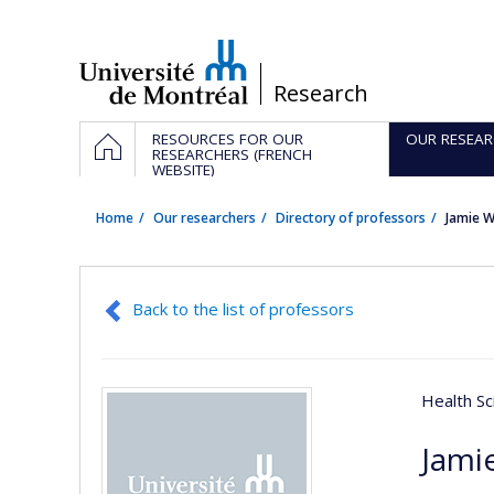
Passer
au
contenu
/
Research
Navigation
HOME
RESOURCES FOR OUR
OUR RESEAR
principale
RESEARCHERS (FRENCH
WEBSITE)
Home
Our researchers
Directory of professors
Jamie 
Back to the list of professors
Health Sc
Jami