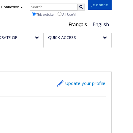
Rechercher
Je donne
Connexion
Search
This website
All UdeM
Choix
Français
English
de
ORATE OF
QUICK ACCESS
la
langue
Update your profile