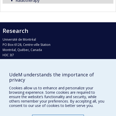
Radiotherapy
Research
Université de Montréal
PO Box 6128, Centre-ville Station
Montréal, Québec, Canada
H3C 3J7
Phone : 514 343-6111, #38492
E-mail :
recherche@umontreal.ca
UdeM understands the importance of
privacy
Who does what?
Find us
Cookies allow us to enhance and personalize your
browsing experience. Some cookies are required to
Site map
ensure the website’s functionality and security, while
others remember your preferences. By accepting all, you
Accessibility
consent to our use of cookies to better serve you.