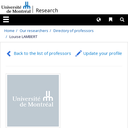
Passer
/
Research
au
contenu
Langues
Liens 
R
Menu
Home
Our researchers
Directory of professors
Louise LAMBERT
Back to the list of professors
Update your profile