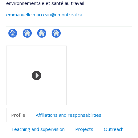
environnementale et santé au travail
emmanuelle.marceau@umontreal.ca
Page
Site
Site
Site
Media
professionnelle
web
web
web
(faculté,département,école)
de
de
de
l’unité
l’unité
l’unité
de
de
de
recherche
recherche
recherche
Profile
Affiliations and responsabilities
Teaching and supervision
Projects
Outreach