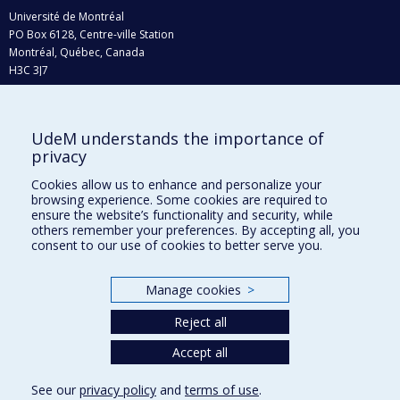
Université de Montréal
PO Box 6128, Centre-ville Station
Montréal, Québec, Canada
H3C 3J7
Phone : 514 343-6111, #38492
E-mail :
recherche@umontreal.ca
UdeM understands the importance of
Who does what?
privacy
Find us
Cookies allow us to enhance and personalize your
browsing experience. Some cookies are required to
Site map
ensure the website’s functionality and security, while
others remember your preferences. By accepting all, you
Accessibility
consent to our use of cookies to better serve you.
Manage cookies
>
Reject all
Accept all
See our
privacy policy
and
terms of use
.