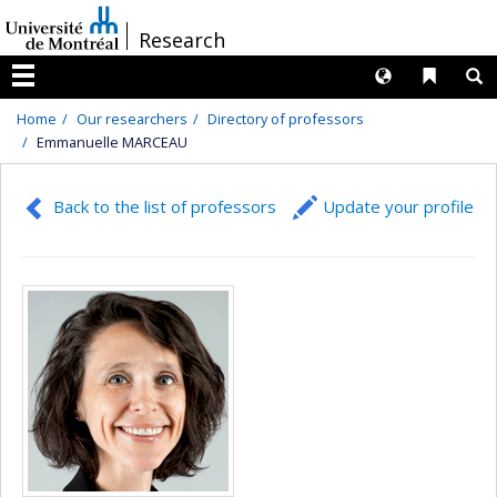
Passer
/
Research
au
contenu
Langues
Liens 
R
Menu
Home
Our researchers
Directory of professors
Emmanuelle MARCEAU
Back to the list of professors
Update your profile