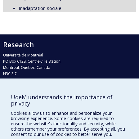
Inadaptation sociale
Research
Université de Montréal
PO Box 6128, Centre-ville Station
Montréal, Québec, Canada
H3C 3J7
Phone : 514 343-6111, #38492
E-mail :
recherche@umontreal.ca
UdeM understands the importance of
Who does what?
privacy
Find us
Cookies allow us to enhance and personalize your
browsing experience. Some cookies are required to
Site map
ensure the website’s functionality and security, while
others remember your preferences. By accepting all, you
Accessibility
consent to our use of cookies to better serve you.