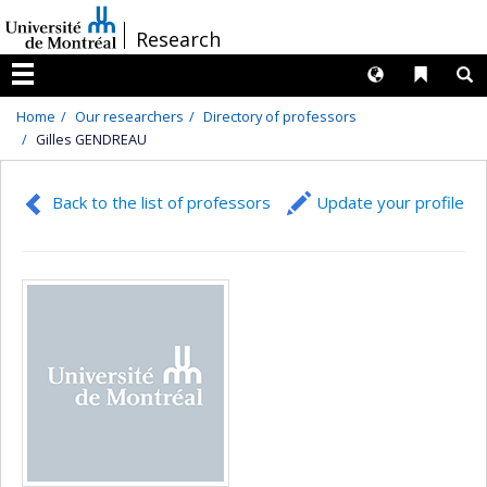
Passer
/
Research
au
contenu
Langues
Liens 
R
Menu
Home
Our researchers
Directory of professors
Gilles GENDREAU
Back to the list of professors
Update your profile