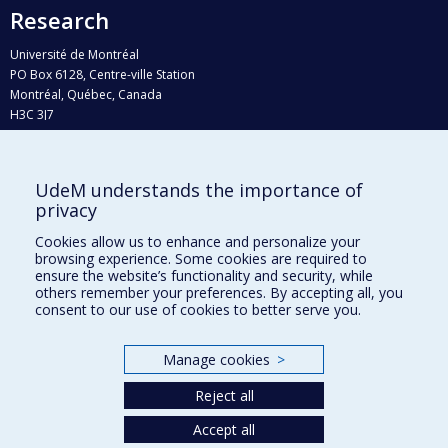
Research
Université de Montréal
PO Box 6128, Centre-ville Station
Montréal, Québec, Canada
H3C 3J7
Phone : 514 343-6111, #38492
E-mail :
recherche@umontreal.ca
UdeM understands the importance of
Who does what?
privacy
Find us
Cookies allow us to enhance and personalize your
browsing experience. Some cookies are required to
Site map
ensure the website’s functionality and security, while
others remember your preferences. By accepting all, you
Accessibility
consent to our use of cookies to better serve you.
Manage cookies
>
Reject all
Accept all