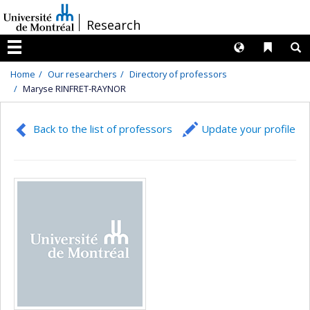
Passer
/
Research
au
contenu
Langues
Liens 
R
Menu
Home
Our researchers
Directory of professors
Maryse RINFRET-RAYNOR
Back to the list of professors
Update your profile