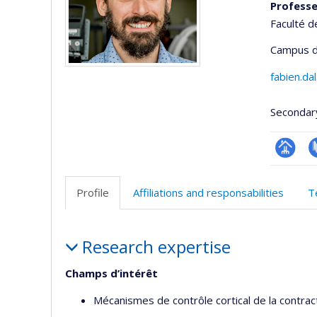
Profess
Faculté d
Campus d
fabien.d
Secondar
Page
P
professi
Profile
Affiliations and responsabilities
T
(faculté
Profile
Research expertise
Champs d’intérêt
Mécanismes de contrôle cortical de la contra