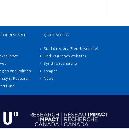
TE OF RESEARCH
QUICK ACCESS
Staff directory (French website)
 excellence
Find us (French website)
ives
Synchro recherche
egies and Policies
compas
rsity in Research
News
ort Fund