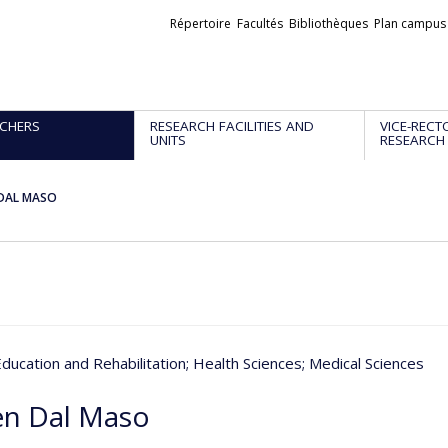
Liens
Répertoire
Facultés
Bibliothèques
Plan campus
externes
CHERS
RESEARCH FACILITIES AND
VICE-RECT
UNITS
RESEARCH
 DAL MASO
Education and Rehabilitation
; Health Sciences
; Medical Sciences
en Dal Maso