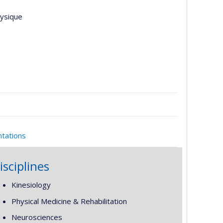
hysique
ntations
isciplines
Kinesiology
Physical Medicine & Rehabilitation
Neurosciences