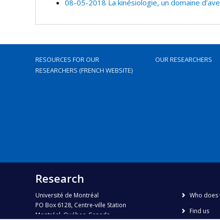
08-05-2018 La kinésiologie, un domaine d’ave
RESOURCES FOR OUR
OUR RESEARCHERS
RESEARCHERS (FRENCH WEBSITE)
Research
Université de Montréal
Who does 
PO Box 6128, Centre-ville Station
Find us
Montréal, Québec, Canada