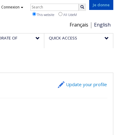
Rechercher
Je donne
Connexion
Search
This website
All UdeM
Choix
Français
English
de
ORATE OF
QUICK ACCESS
la
langue
Update your profile