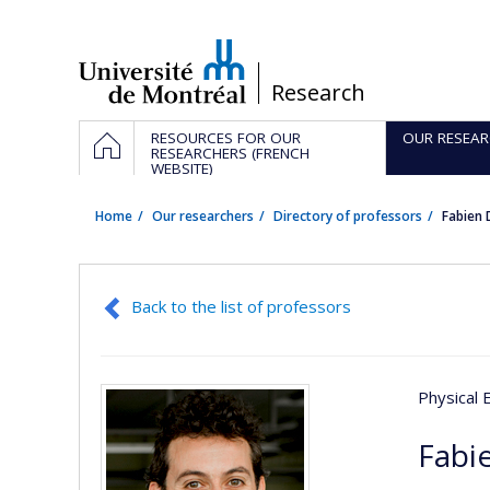
Passer
au
contenu
/
Research
Navigation
HOME
RESOURCES FOR OUR
OUR RESEAR
principale
RESEARCHERS (FRENCH
WEBSITE)
Home
Our researchers
Directory of professors
Fabien
Back to the list of professors
Physical 
Fabi