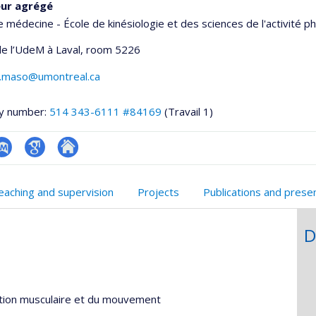
eur agrégé
e médecine - École de kinésiologie et des sciences de l'activité p
e l’UdeM à Laval
, room 5226
al.maso@umontreal.ca
y number:
514 343-6111 #84169
(Travail 1)
ubMed
Google
Autre
onnelle
Scholar
site
eaching and supervision
Projects
Publications and prese
,département,école)
web
D
ction musculaire et du mouvement