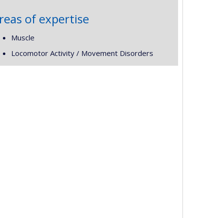
reas of expertise
Muscle
Locomotor Activity / Movement Disorders