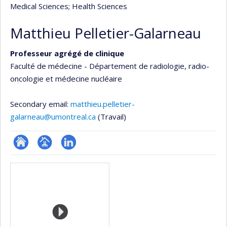
Medical Sciences
; Health Sciences
Matthieu Pelletier-Galarneau
Professeur agrégé de clinique
Faculté de médecine - Département de radiologie, radio-
oncologie et médecine nucléaire
Secondary email:
matthieu.pelletier-
galarneau@umontreal.ca
(Travail)
ResearchGate
Page
LinkedIn
Media
professionnelle
(faculté,département,école)