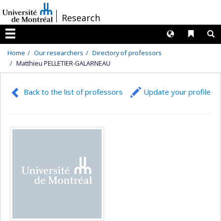
Passer
/
Research
au
contenu
Langues
Liens 
R
Menu
Home
Our researchers
Directory of professors
Matthieu PELLETIER-GALARNEAU
Back to the list of professors
Update your profile