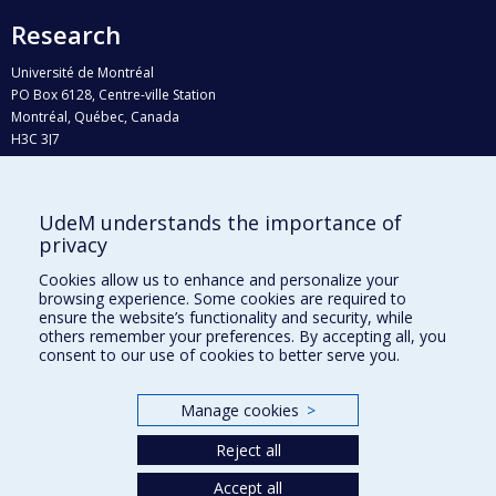
Research
Université de Montréal
PO Box 6128, Centre-ville Station
Montréal, Québec, Canada
H3C 3J7
Phone : 514 343-6111, #38492
E-mail :
recherche@umontreal.ca
UdeM understands the importance of
privacy
Who does what?
Find us
Cookies allow us to enhance and personalize your
browsing experience. Some cookies are required to
Site map
ensure the website’s functionality and security, while
others remember your preferences. By accepting all, you
Accessibility
consent to our use of cookies to better serve you.
Manage cookies
>
Reject all
Accept all